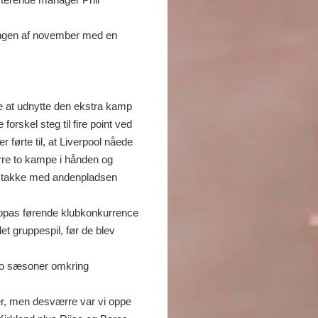
tningen af november med en
ke at udnytte den ekstra kamp
orskel steg til fire point ved
 førte til, at Liverpool nåede
re to kampe i hånden og
il takke med andenpladsen
opas førende klubkonkurrence
t gruppespil, før de blev
 to sæsoner omkring
ioner, men desværre var vi oppe