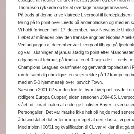
Thompson rykkede op for at overtage manageransvaret.
På trods af denne krise klatrede Liverpool til fjerdepladsen
føring på to point over Leeds på andenpladsen og med en 
Vi holdt føringen indtil 17. december, hvor Newcastle United
I løbet af måneden blev den franske angriber Nicolas Anelka
Ved udgangen af december var Liverpool tilbage på fjerdepl
og var i slutningen af januar stadig to point efter Mancheste
udgangen af februar, på trods af en 4-0-sejr ude til Leeds, 
Champions Leagues kvartfinaler og genvandt toppladsen 
ramte samtidig uheldigvis en sejrsrække på 12 kampe og be
med en 5-0 hjemmesejr over Ipswich Town.
Sæsonen 2001-02 var den første, hvor Liverpool havde ko
(tidligere Europa Cuppen) siden sæsonen 1984-85. Liverpool
slået ud i kvartfinalen af endelige finalister Bayer Leverkus
Persongalleri: Det var måske ikke helt på højde med sene
årtusindskiftet dufter temmelig meget af den klasse, vi gerne
Med triplen i 00/01 og kvalifikation til CL var vi klar til at 