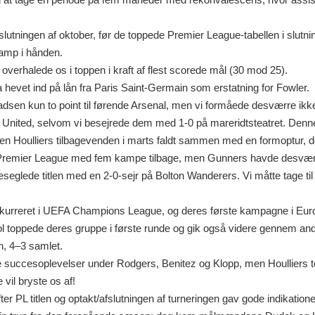
 i slutningen af oktober, før de toppede Premier League-tabellen i slu
kamp i hånden.
 overhalede os i toppen i kraft af flest scorede mål (30 mod 25).
 hevet ind på lån fra Paris Saint-Germain som erstatning for Fowler.
adsen kun to point til førende Arsenal, men vi formåede desværre ik
r United, selvom vi besejrede dem med 1-0 på mareridtsteatret. Denne f
men Houlliers tilbagevenden i marts faldt sammen med en formoptur, der
i Premier League med fem kampe tilbage, men Gunners havde desvær
seglede titlen med en 2-0-sejr på Bolton Wanderers. Vi måtte tage t
nkurreret i UEFA Champions League, og deres første kampagne i Eur
 toppede deres gruppe i første runde og gik også videre gennem ande
en, 4–3 samlet.
re succesoplevelser under Rodgers, Benitez og Klopp, men Houlliers
 vil bryste os af!
gå efter PL titlen og optakt/afslutningen af turneringen gav gode indikat