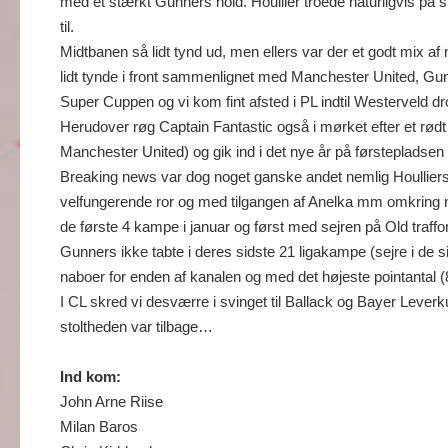
med et stærkt Gunners hold. Houllier troede naturligvis p
til.
Midtbanen så lidt tynd ud, men ellers var der et godt mix
lidt tynde i front sammenlignet med Manchester United, Gu
Super Cuppen og vi kom fint afsted i PL indtil Westerveld dr
Herudover røg Captain Fantastic også i mørket efter et rødt 
Manchester United) og gik ind i det nye år på førstepladsen
Breaking news var dog noget ganske andet nemlig Houllier
velfungerende ror og med tilgangen af Anelka mm omkring 
de første 4 kampe i januar og først med sejren på Old traffor
Gunners ikke tabte i deres sidste 21 ligakampe (sejre i de 
naboer for enden af kanalen og med det højeste pointantal (8
I CL skred vi desværre i svinget til Ballack og Bayer Lever
stoltheden var tilbage…
Ind kom:
John Arne Riise
Milan Baros