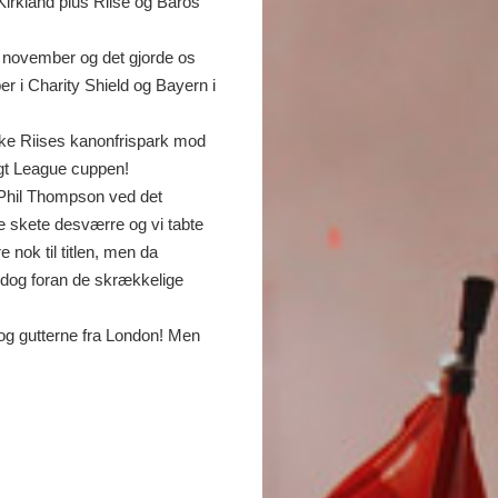
irkland plus Riise og Baros
i november og det gjorde os
 i Charity Shield og Bayern i
ikke Riises kanonfrispark mod
igt League cuppen!
 Phil Thompson ved det
 skete desværre og vi tabte
 nok til titlen, men da
n dog foran de skrækkelige
 og gutterne fra London! Men