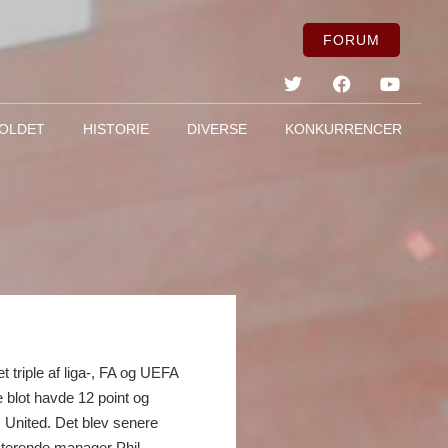
FORUM
OLDET
HISTORIE
DIVERSE
KONKURRENCER
 triple af liga-, FA og UEFA
 blot havde 12 point og
s United. Det blev senere
isterende manager Phil