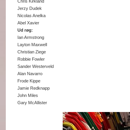
Chris Kirkland
Jerzy Dudek
Nicolas Anelka
Abel Xavier
Ud røg:
Ian Armstrong
Layton Maxwell
Christian Ziege
Robbie Fowler
Sander Westerveld
Alan Navarro
Frode Kippe
Jamie Redknapp
John Miles
Gary McAllister