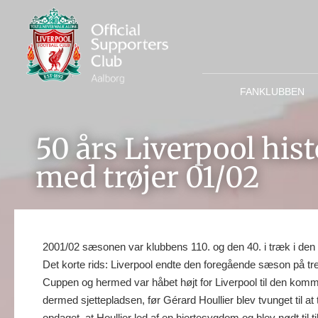
FANKLUBBEN
50 års Liverpool histo
med trøjer 01/02
2001/02 sæsonen var klubbens 110. og den 40. i træk i de
Det korte rids: Liverpool endte den foregående sæson på tred
Cuppen og hermed var håbet højt for Liverpool til den kom
dermed sjettepladsen, før Gérard Houllier blev tvunget til 
opdaget, at Houllier led af en hjertesygdom og blev nødt ti