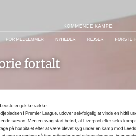
KOMMENDE KAMPE:
FOR MEDLEMMER
NYHEDER
REJSER
FØRSTEH
rie fortalt
n bedste engelske række.
jepladsen i Premier League, udover selvfølgelig at vinde en hidtil uset
mende sæson. Men en svag start betød, at Liverpool efter seks kampe
at tage på hospitalet efter at være blevet syg under en kamp mod Leed
l til at tage en periode på fem måneder med rekonvalescens, hvor ass