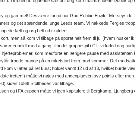
å sin trup fra den foregående sæson; dog kom målmændene Dudek og K
 af ny og gammel! Desværre forlod our God Robbie Fowler Merseyside 
nners og det spændende, unge Leeds team. Vi nakkede Fergies tropper
oppede fælt og røg helt ud i kulden!
kort, men så kom vi tilbage på sporet helt frem til jul (hvem husker 
 sammenholdt med afgang til andet gruppespil i CL. vi forlod dog hurt
s hjerteproblemer, som medførte en længere pause med assistenten
nytår, troede mange på en raketstart frem mod sommer. Det modsatte
d kom vi atter på ret kurs; holdet vandt 12 ud af 13, hvilket burde være
sidste tretten!) måtte vi nøjes med andenpladsen syv points efter me
0) siden 1988! Stoltheden var tilbage.
kusen og i FA cuppen måtte vi igen kapitulere til Bergkamp, Ljungberg