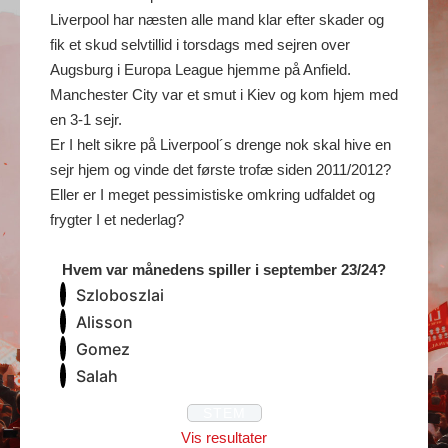
Liverpool har næsten alle mand klar efter skader og
fik et skud selvtillid i torsdags med sejren over
Augsburg i Europa League hjemme på Anfield.
Manchester City var et smut i Kiev og kom hjem med
en 3-1 sejr.
Er I helt sikre på Liverpool´s drenge nok skal hive en
sejr hjem og vinde det første trofæ siden 2011/2012?
Eller er I meget pessimistiske omkring udfaldet og
frygter I et nederlag?
Hvem var månedens spiller i september 23/24?
Szloboszlai
Alisson
Gomez
Salah
Vis resultater