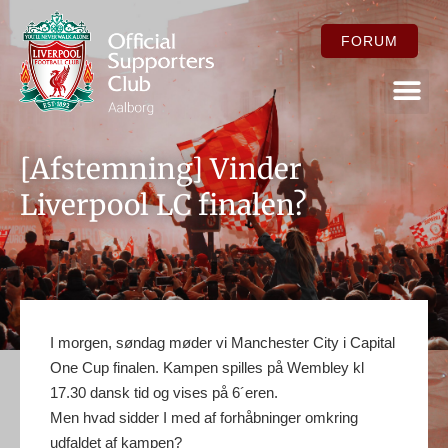
FORUM
FOR ME
[Afstemning] Vinder
Liverpool LC finalen?
I morgen, søndag møder vi Manchester City i Capital
One Cup finalen. Kampen spilles på Wembley kl
17.30 dansk tid og vises på 6´eren.
Men hvad sidder I med af forhåbninger omkring
udfaldet af kampen?