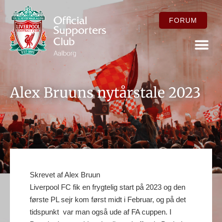
FORUM
FOR ME
Alex Bruuns nytårstale 2023
Skrevet af Alex Bruun
Liverpool FC fik en frygtelig start på 2023 og den
første PL sejr kom først midt i Februar, og på det
tidspunkt var man også ude af FA cuppen. I