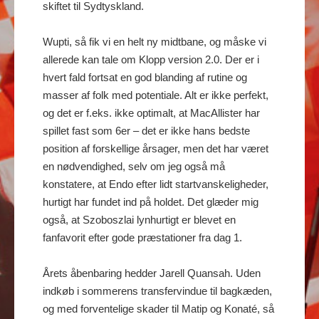
skiftet til Sydtyskland.
Wupti, så fik vi en helt ny midtbane, og måske vi
allerede kan tale om Klopp version 2.0. Der er i
hvert fald fortsat en god blanding af rutine og
masser af folk med potentiale. Alt er ikke perfekt,
og det er f.eks. ikke optimalt, at MacAllister har
spillet fast som 6er – det er ikke hans bedste
position af forskellige årsager, men det har været
en nødvendighed, selv om jeg også må
konstatere, at Endo efter lidt startvanskeligheder,
hurtigt har fundet ind på holdet. Det glæder mig
også, at Szoboszlai lynhurtigt er blevet en
fanfavorit efter gode præstationer fra dag 1.
Årets åbenbaring hedder Jarell Quansah. Uden
indkøb i sommerens transfervindue til bagkæden,
og med forventelige skader til Matip og Konaté, så