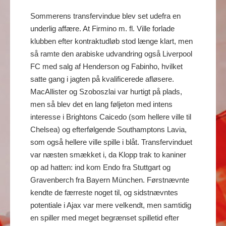
Sommerens transfervindue blev set udefra en
underlig affære. At Firmino m. fl. Ville forlade
klubben efter kontraktudløb stod længe klart, men
så ramte den arabiske udvandring også Liverpool
FC med salg af Henderson og Fabinho, hvilket
satte gang i jagten på kvalificerede afløsere.
MacAllister og Szoboszlai var hurtigt på plads,
men så blev det en lang føljeton med intens
interesse i Brightons Caicedo (som hellere ville til
Chelsea) og efterfølgende Southamptons Lavia,
som også hellere ville spille i blåt. Transfervinduet
var næsten smækket i, da Klopp trak to kaniner
op ad hatten: ind kom Endo fra Stuttgart og
Gravenberch fra Bayern München. Førstnævnte
kendte de færreste noget til, og sidstnævntes
potentiale i Ajax var mere velkendt, men samtidig
en spiller med meget begrænset spilletid efter