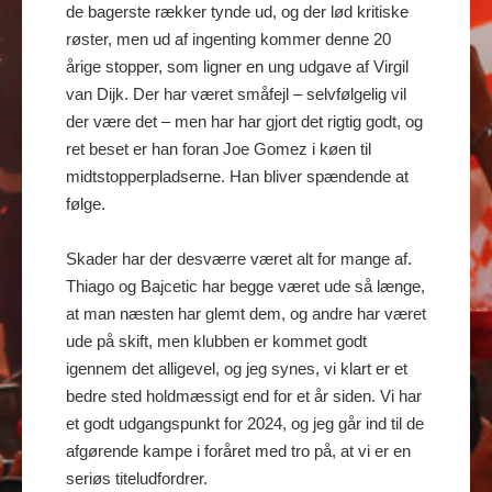
de bagerste rækker tynde ud, og der lød kritiske
røster, men ud af ingenting kommer denne 20
årige stopper, som ligner en ung udgave af Virgil
van Dijk. Der har været småfejl – selvfølgelig vil
der være det – men har har gjort det rigtig godt, og
ret beset er han foran Joe Gomez i køen til
midtstopperpladserne. Han bliver spændende at
følge.
Skader har der desværre været alt for mange af.
Thiago og Bajcetic har begge været ude så længe,
at man næsten har glemt dem, og andre har været
ude på skift, men klubben er kommet godt
igennem det alligevel, og jeg synes, vi klart er et
bedre sted holdmæssigt end for et år siden. Vi har
et godt udgangspunkt for 2024, og jeg går ind til de
afgørende kampe i foråret med tro på, at vi er en
seriøs titeludfordrer.