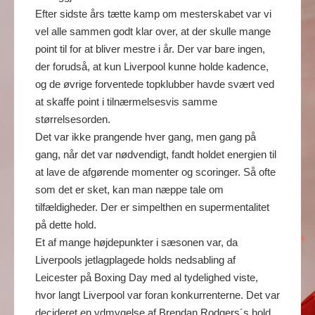
Efter sidste års tætte kamp om mesterskabet var vi
vel alle sammen godt klar over, at der skulle mange
point til for at bliver mestre i år. Der var bare ingen,
der forudså, at kun Liverpool kunne holde kadence,
og de øvrige forventede topklubber havde svært ved
at skaffe point i tilnærmelsesvis samme
størrelsesorden.
Det var ikke prangende hver gang, men gang på
gang, når det var nødvendigt, fandt holdet energien til
at lave de afgørende momenter og scoringer. Så ofte
som det er sket, kan man næppe tale om
tilfældigheder. Der er simpelthen en supermentalitet
på dette hold.
Et af mange højdepunkter i sæsonen var, da
Liverpools jetlagplagede holds nedsabling af
Leicester på Boxing Day med al tydelighed viste,
hvor langt Liverpool var foran konkurrenterne. Det var
decideret en ydmygelse af Brendan Rodgers´s hold.