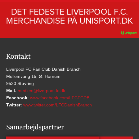
Kontakt
Liverpool FC Fan Club Danish Branch
Mellemvang 15, Ø. Hornum
9530 Støvring
Mail:
medlem@liverpool-fc.dk
Facebook:
www.facebook.com/LFCFCDB
Twitter:
www.twitter.com/LFCDanishBranch
Samarbejdspartner