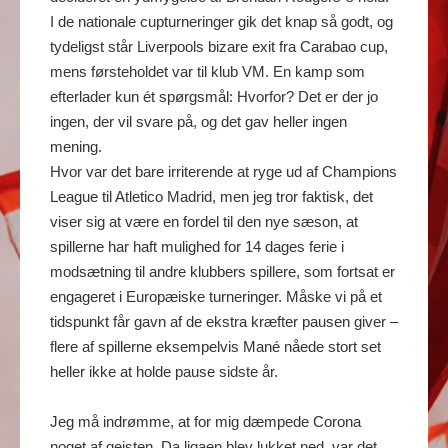
I de nationale cupturneringer gik det knap så godt, og
tydeligst står Liverpools bizare exit fra Carabao cup,
mens førsteholdet var til klub VM. En kamp som
efterlader kun ét spørgsmål: Hvorfor? Det er der jo
ingen, der vil svare på, og det gav heller ingen
mening.
Hvor var det bare irriterende at ryge ud af Champions
League til Atletico Madrid, men jeg tror faktisk, det
viser sig at være en fordel til den nye sæson, at
spillerne har haft mulighed for 14 dages ferie i
modsætning til andre klubbers spillere, som fortsat er
engageret i Europæiske turneringer. Måske vi på et
tidspunkt får gavn af de ekstra kræfter pausen giver –
flere af spillerne eksempelvis Mané nåede stort set
heller ikke at holde pause sidste år.
Jeg må indrømme, at for mig dæmpede Corona
noget af gejsten. Da ligaen blev lukket ned, var det