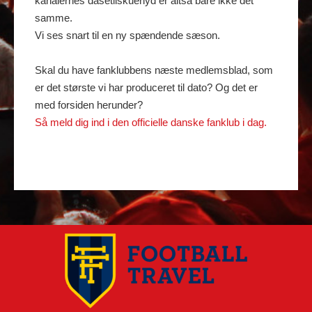
kanalernes dåsetilskuerlyd er altså bare ikke det
samme.
Vi ses snart til en ny spændende sæson.
Skal du have fanklubbens næste medlemsblad, som
er det største vi har produceret til dato? Og det er
med forsiden herunder?
Så meld dig ind i den officielle danske fanklub i dag.