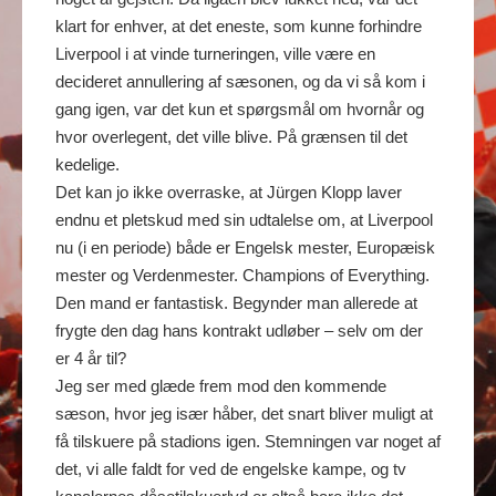
klart for enhver, at det eneste, som kunne forhindre
Liverpool i at vinde turneringen, ville være en
decideret annullering af sæsonen, og da vi så kom i
gang igen, var det kun et spørgsmål om hvornår og
hvor overlegent, det ville blive. På grænsen til det
kedelige.
Det kan jo ikke overraske, at Jürgen Klopp laver
endnu et pletskud med sin udtalelse om, at Liverpool
nu (i en periode) både er Engelsk mester, Europæisk
mester og Verdenmester. Champions of Everything.
Den mand er fantastisk. Begynder man allerede at
frygte den dag hans kontrakt udløber – selv om der
er 4 år til?
Jeg ser med glæde frem mod den kommende
sæson, hvor jeg især håber, det snart bliver muligt at
få tilskuere på stadions igen. Stemningen var noget af
det, vi alle faldt for ved de engelske kampe, og tv