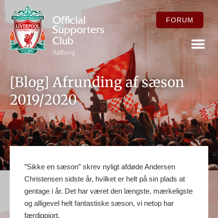
FORUM
FOR ME
[Blog] Afrunding af sæson
2019/2020
”Sikke en sæson” skrev nyligt afdøde Andersen
Christensen sidste år, hvilket er helt på sin plads at
gentage i år. Det har været den længste, mærkeligste
og alligevel helt fantastiske sæson, vi netop har
færdiggjort.