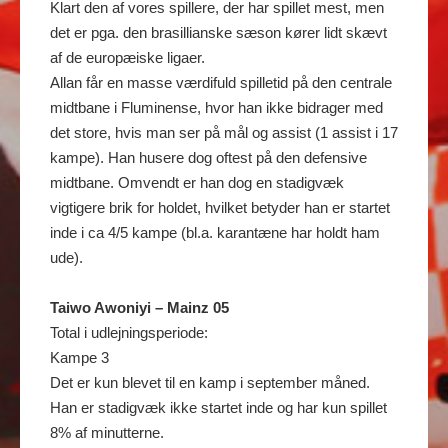
Klart den af vores spillere, der har spillet mest, men
det er pga. den brasillianske sæson kører lidt skævt
af de europæiske ligaer.
Allan får en masse værdifuld spilletid på den centrale
midtbane i Fluminense, hvor han ikke bidrager med
det store, hvis man ser på mål og assist (1 assist i 17
kampe). Han husere dog oftest på den defensive
midtbane. Omvendt er han dog en stadigvæk
vigtigere brik for holdet, hvilket betyder han er startet
inde i ca 4/5 kampe (bl.a. karantæne har holdt ham
ude).
Taiwo Awoniyi – Mainz 05
Total i udlejningsperiode:
Kampe 3
Det er kun blevet til en kamp i september måned.
Han er stadigvæk ikke startet inde og har kun spillet
8% af minutterne.