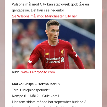
Wilsons mål mod City kan stadigvæk godt tåle en
gentagelse. Det kan i se nedenfor
Se Wilsons mål mod Manchester City her
Kilde:
www.Liverpoolfc.com
Marko Grujic – Hertha Berlin
Total i udlejningsperiode:
Kampe 6 – Mål 2 – Gule kort 1
Ligesom sidste måned har september budt på 3