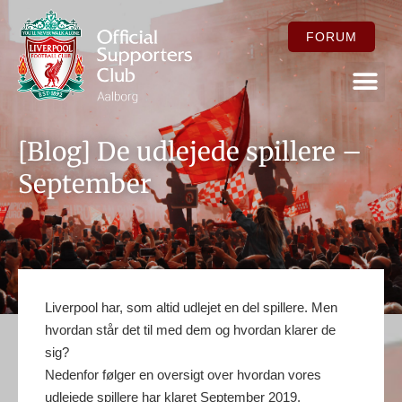
FORUM
FOR ME
[Blog] De udlejede spillere –
September
Liverpool har, som altid udlejet en del spillere. Men
hvordan står det til med dem og hvordan klarer de
sig?
Nedenfor følger en oversigt over hvordan vores
udlejede spillere har klaret September 2019.