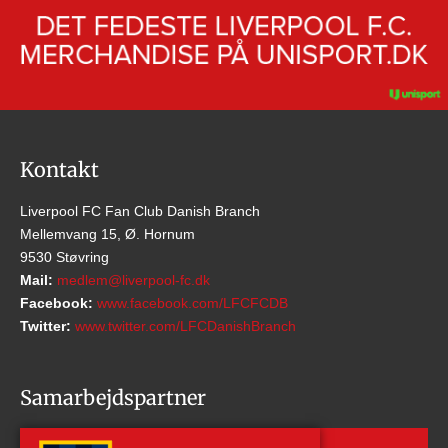
Kontakt
Liverpool FC Fan Club Danish Branch
Mellemvang 15, Ø. Hornum
9530 Støvring
Mail:
medlem@liverpool-fc.dk
Facebook:
www.facebook.com/LFCFCDB
Twitter:
www.twitter.com/LFCDanishBranch
Samarbejdspartner