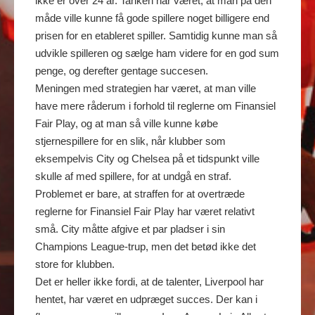
ikke er over 24 år. Tanken har været, at man på den
måde ville kunne få gode spillere noget billigere end
prisen for en etableret spiller. Samtidig kunne man så
udvikle spilleren og sælge ham videre for en god sum
penge, og derefter gentage succesen.
Meningen med strategien har været, at man ville
have mere råderum i forhold til reglerne om Finansiel
Fair Play, og at man så ville kunne købe
stjernespillere for en slik, når klubber som
eksempelvis City og Chelsea på et tidspunkt ville
skulle af med spillere, for at undgå en straf.
Problemet er bare, at straffen for at overtræde
reglerne for Finansiel Fair Play har været relativt
små. City måtte afgive et par pladser i sin
Champions League-trup, men det betød ikke det
store for klubben.
Det er heller ikke fordi, at de talenter, Liverpool har
hentet, har været en udpræget succes. Der kan i