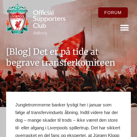
FORUM
FOR ME
[Blog] Det er på tide at
begrave transferkomiteen
Jungletrommerne banker lystigt her i januar som
følge af transfervinduets åbning. Indtil videre har der
dog – mange skader til trods – ikke været den store
til- eller afgang i Liverpools spillertrup. Det har sikkert
overrasket en del fans og eksperter, at Jürgen Klopp