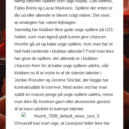
flæng nævnes spillere som Iago Aspas, Luis Alberto,
Fabio Borini og Lazar Markovic. Spillere der enten er
lån ud eller allerede er blevet solgt videre. Det viser,
at strategien har været fejlslagen.
Samtidig har klubben flere gode unge spillere på U21-
holdet, som man ligeså godt kunne give chancen
Hvorfor gå ud og købe unge spillere, hvis man har et
helt hold rendende i klubben allerede? Fordi man ikke
har givet de spillere, der allerede er i klubben
chancen frem for at købe unge spillere udefra, står
klubben nu til at miste to af de største talenter i
Jordan Rossiter og Jerome Sinclair, der begge har
kontraktudløb til sommer. Med andre ord har man
spildt en masse penge på unge spillere udefra, mens
man ikke får hverken gavn eller økonomisk gevinst
af at have udviklet to kæmpe talenter.
Omvendt kan man sige, at Liverpool heller ikke har