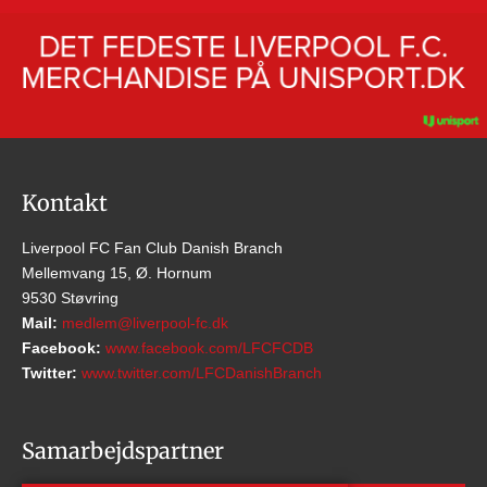
Kontakt
Liverpool FC Fan Club Danish Branch
Mellemvang 15, Ø. Hornum
9530 Støvring
Mail:
medlem@liverpool-fc.dk
Facebook:
www.facebook.com/LFCFCDB
Twitter:
www.twitter.com/LFCDanishBranch
Samarbejdspartner