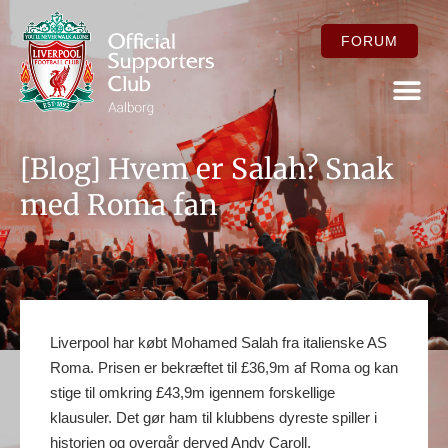
FORUM
FOR ME
[Blog] Hvem er Salah? Snak
med Roma fan
Liverpool har købt Mohamed Salah fra italienske AS
Roma. Prisen er bekræftet til £36,9m af Roma og kan
stige til omkring £43,9m igennem forskellige
klausuler. Det gør ham til klubbens dyreste spiller i
historien og overgår derved Andy Caroll.