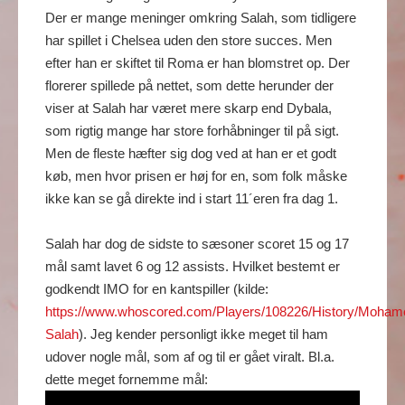
Der er mange meninger omkring Salah, som tidligere
har spillet i Chelsea uden den store succes. Men
efter han er skiftet til Roma er han blomstret op. Der
florerer spillede på nettet, som dette herunder der
viser at Salah har været mere skarp end Dybala,
som rigtig mange har store forhåbninger til på sigt.
Men de fleste hæfter sig dog ved at han er et godt
køb, men hvor prisen er høj for en, som folk måske
ikke kan se gå direkte ind i start 11´eren fra dag 1.
Salah har dog de sidste to sæsoner scoret 15 og 17
mål samt lavet 6 og 12 assists. Hvilket bestemt er
godkendt IMO for en kantspiller (kilde:
https://www.whoscored.com/Players/108226/History/Moham
Salah
). Jeg kender personligt ikke meget til ham
udover nogle mål, som af og til er gået viralt. Bl.a.
dette meget fornemme mål: