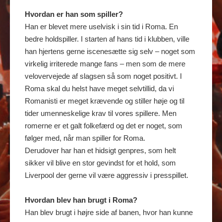
Hvordan er han som spiller?
Han er blevet mere uselvisk i sin tid i Roma. En
bedre holdspiller. I starten af hans tid i klubben, ville
han hjertens gerne iscenesætte sig selv – noget som
virkelig irriterede mange fans – men som de mere
velovervejede af slagsen så som noget positivt. I
Roma skal du helst have meget selvtillid, da vi
Romanisti er meget krævende og stiller høje og til
tider umenneskelige krav til vores spillere. Men
romerne er et galt folkefærd og det er noget, som
følger med, når man spiller for Roma.
Derudover har han et hidsigt genpres, som helt
sikker vil blive en stor gevindst for et hold, som
Liverpool der gerne vil være aggressiv i presspillet.
Hvordan blev han brugt i Roma?
Han blev brugt i højre side af banen, hvor han kunne