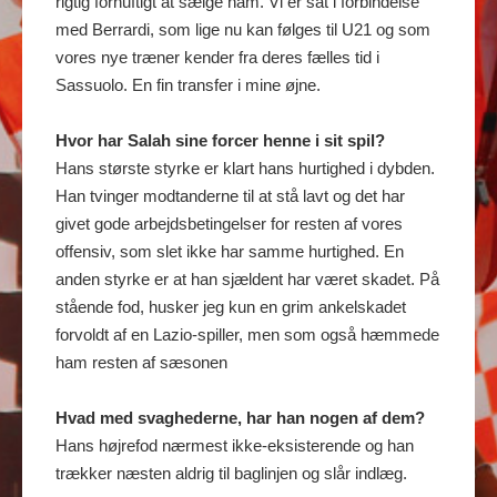
rigtig fornuftigt at sælge ham. Vi er sat i forbindelse
med Berrardi, som lige nu kan følges til U21 og som
vores nye træner kender fra deres fælles tid i
Sassuolo. En fin transfer i mine øjne.
Hvor har Salah sine forcer henne i sit spil?
Hans største styrke er klart hans hurtighed i dybden.
Han tvinger modtanderne til at stå lavt og det har
givet gode arbejdsbetingelser for resten af vores
offensiv, som slet ikke har samme hurtighed. En
anden styrke er at han sjældent har været skadet. På
stående fod, husker jeg kun en grim ankelskadet
forvoldt af en Lazio-spiller, men som også hæmmede
ham resten af sæsonen
Hvad med svaghederne, har han nogen af dem?
Hans højrefod nærmest ikke-eksisterende og han
trækker næsten aldrig til baglinjen og slår indlæg.