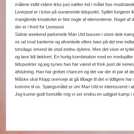
målene indtil videre ikke just vælter ind i målet hos modstand
Liverpool er i krise på nuværende tidspunkt. Spillet fungerer 
manglende kreativitet er blot nogle af elementerne. Noget af
der er i front for Liverpool.
Sidste weekend parkerede Man Utd bussen i store dele kampen o
os ud mod kanterne og afventede ellers bare på det ene indlæ
torsdags omend de stod endnu dybere. Men det viser et tydelig
og lave lidt lækkert. En hurtig kombination med en medspiller e
tidspunkter og jeg synes han har været et frisk pust de sen
afslutning. Han har grebet chancen og det var der et par af de
Måske skal Klopp overveje at gå tilbage til det vi tidligere 
komme til os. Spørgsmålet er om Man Utd er interesseret i at
Jeg kunne godt forestille mig vi ser endnu en uafgjort kamp i mo