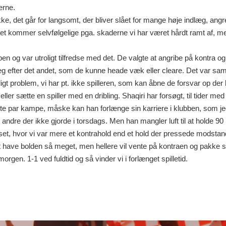
erne.
ikke, det går for langsomt, der bliver slået for mange høje indlæg, an
 det kommer selvfølgelige pga. skaderne vi har været hårdt ramt af, m
g var utroligt tilfredse med det. De valgte at angribe på kontra og o
g efter det andet, som de kunne heade væk eller cleare. Det var sam
t problem, vi har pt. ikke spilleren, som kan åbne de forsvar op der k
ller sætte en spiller med en dribling. Shaqiri har forsøgt, til tider m
este par kampe, måske kan han forlænge sin karriere i klubben, som j
 andre der ikke gjorde i torsdags. Men han mangler luft til at holde 90
har set, hvor vi var mere et kontrahold end et hold der pressede modst
 have bolden så meget, men hellere vil vente på kontraen og pakke s
rgen. 1-1 ved fuldtid og så vinder vi i forlænget spilletid.