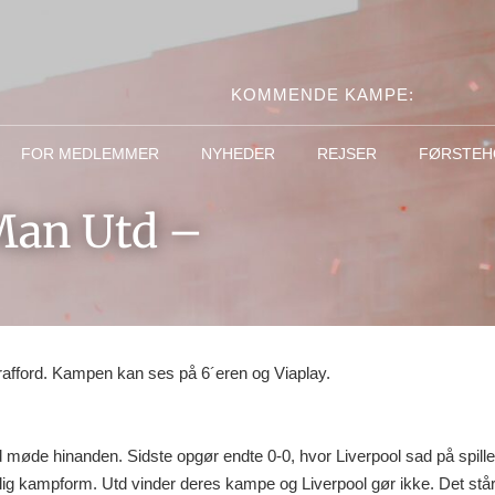
KOMMENDE KAMPE:
FOR MEDLEMMER
NYHEDER
REJSER
FØRSTEH
Man Utd –
rafford. Kampen kan ses på 6´eren og Viaplay.
d møde hinanden. Sidste opgør endte 0-0, hvor Liverpool sad på spill
 kampform. Utd vinder deres kampe og Liverpool gør ikke. Det står rigt