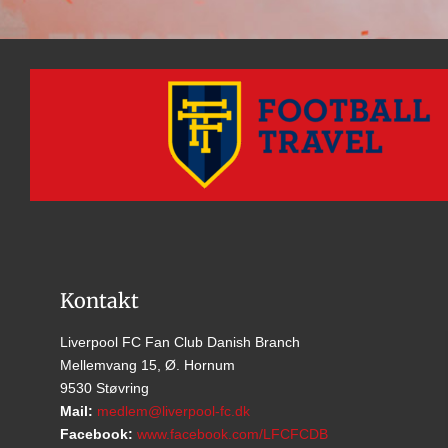
Kontakt
Liverpool FC Fan Club Danish Branch
Mellemvang 15, Ø. Hornum
9530 Støvring
Mail:
medlem@liverpool-fc.dk
Facebook:
www.facebook.com/LFCFCDB