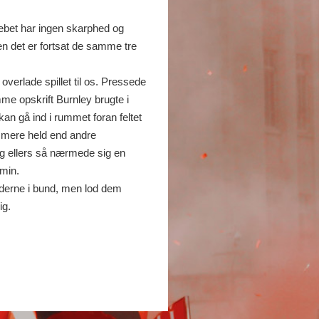
grebet har ingen skarphed og
en det er fortsat de samme tre
verlade spillet til os. Pressede
me opskrift Burnley brugte i
an gå ind i rummet foran feltet
ed mere held end andre
eg ellers så nærmede sig en
 min.
anderne i bund, men lod dem
ig.