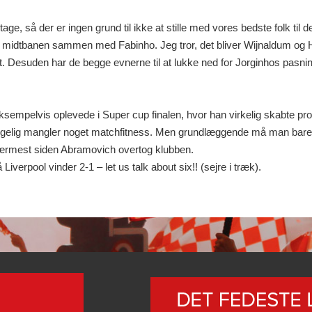
ge, så der er ingen grund til ikke at stille med vores bedste folk ti
 midtbanen sammen med Fabinho. Jeg tror, det bliver Wijnaldum og He
. Desuden har de begge evnerne til at lukke ned for Jorginhos pasnin
eksempelvis oplevede i Super cup finalen, hvor han virkelig skabte pro
ølgelig mangler noget matchfitness. Men grundlæggende må man bare k
 nærmest siden Abramovich overtog klubben.
Liverpool vinder 2-1 – let us talk about six!! (sejre i træk).