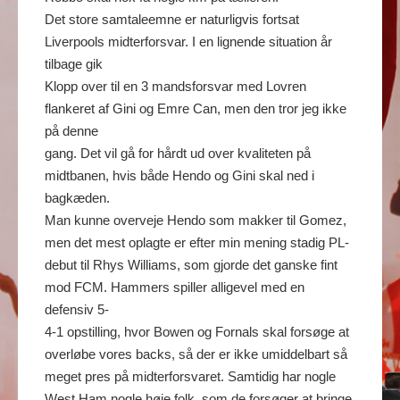
Det store samtaleemne er naturligvis fortsat
Liverpools midterforsvar. I en lignende situation år
tilbage gik
Klopp over til en 3 mandsforsvar med Lovren
flankeret af Gini og Emre Can, men den tror jeg ikke
på denne
gang. Det vil gå for hårdt ud over kvaliteten på
midtbanen, hvis både Hendo og Gini skal ned i
bagkæden.
Man kunne overveje Hendo som makker til Gomez,
men det mest oplagte er efter min mening stadig PL-
debut til Rhys Williams, som gjorde det ganske fint
mod FCM. Hammers spiller alligevel med en
defensiv 5-
4-1 opstilling, hvor Bowen og Fornals skal forsøge at
overløbe vores backs, så der er ikke umiddelbart så
meget pres på midterforsvaret. Samtidig har nogle
West Ham nogle høje folk, som de forsøger at bringe