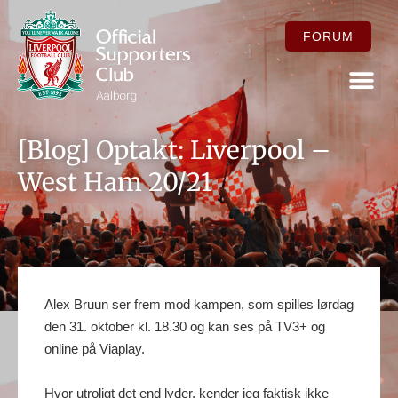
FORUM
FOR ME
[Blog] Optakt: Liverpool –
West Ham 20/21
Alex Bruun ser frem mod kampen, som spilles lørdag
den 31. oktober kl. 18.30 og kan ses på TV3+ og
online på Viaplay.
Hvor utroligt det end lyder, kender jeg faktisk ikke