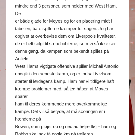
mindre end 3 personer, som holder med West Ham.
De
er både glade for Moyes og for en placering midt i
tabellen, bare spillerne kæmper for sagen. Jeg har
opgivet at overbevise dem om Liverpools kvaliteter,
de er helt solgt til sæbeboblerne, som vi så ikke ser
denne gang, da kampen som bekendt spilles på
Anfield.
West Hams vigtigste offensive spiller Michail Antonio
undgik i den seneste kamp, og er fortsat tvivlsom
starter til lørdagens kamp. Ham har vi tidligere haft
kæmpe problemer med, så jeg håber, at Moyes
sparer
ham til deres kommende mere overkommelige
kampe. Det vil så betyde, at målscoringen er i
hænderne på
Bowen, som pløjer op og ned ad højre fløj – ham og
Robbo skal nok få nogle km på tælleren.