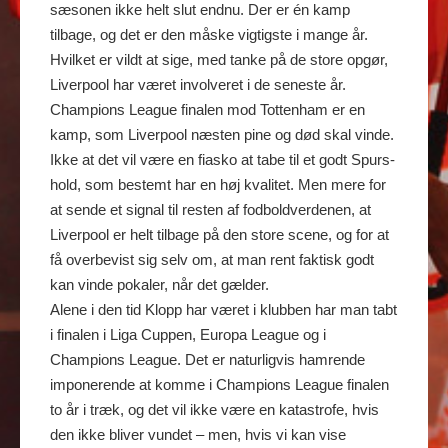
sæsonen ikke helt slut endnu. Der er én kamp
tilbage, og det er den måske vigtigste i mange år.
Hvilket er vildt at sige, med tanke på de store opgør,
Liverpool har været involveret i de seneste år.
Champions League finalen mod Tottenham er en
kamp, som Liverpool næsten pine og død skal vinde.
Ikke at det vil være en fiasko at tabe til et godt Spurs-
hold, som bestemt har en høj kvalitet. Men mere for
at sende et signal til resten af fodboldverdenen, at
Liverpool er helt tilbage på den store scene, og for at
få overbevist sig selv om, at man rent faktisk godt
kan vinde pokaler, når det gælder.
Alene i den tid Klopp har været i klubben har man tabt
i finalen i Liga Cuppen, Europa League og i
Champions League. Det er naturligvis hamrende
imponerende at komme i Champions League finalen
to år i træk, og det vil ikke være en katastrofe, hvis
den ikke bliver vundet – men, hvis vi kan vise