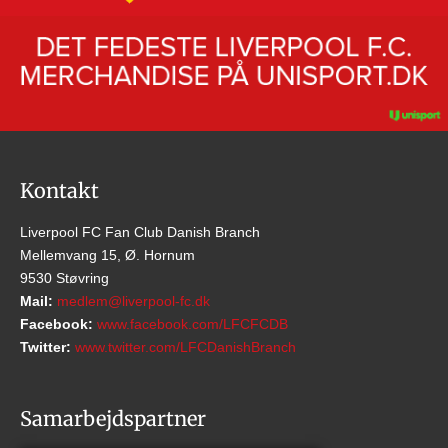
Kontakt
Liverpool FC Fan Club Danish Branch
Mellemvang 15, Ø. Hornum
9530 Støvring
Mail:
medlem@liverpool-fc.dk
Facebook:
www.facebook.com/LFCFCDB
Twitter:
www.twitter.com/LFCDanishBranch
Samarbejdspartner