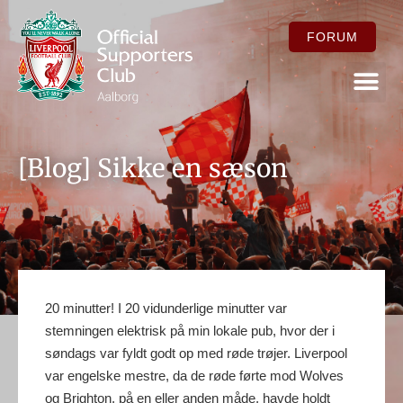
FORUM
FOR ME
[Blog] Sikke en sæson
20 minutter! I 20 vidunderlige minutter var
stemningen elektrisk på min lokale pub, hvor der i
søndags var fyldt godt op med røde trøjer. Liverpool
var engelske mestre, da de røde førte mod Wolves
og Brighton, på en eller anden måde, havde holdt