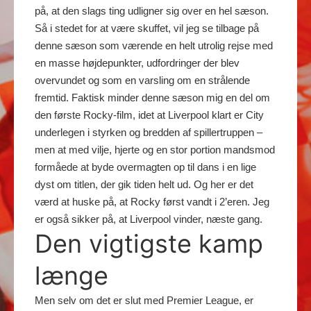
på, at den slags ting udligner sig over en hel sæson.
Så i stedet for at være skuffet, vil jeg se tilbage på
denne sæson som værende en helt utrolig rejse med
en masse højdepunkter, udfordringer der blev
overvundet og som en varsling om en strålende
fremtid. Faktisk minder denne sæson mig en del om
den første Rocky-film, idet at Liverpool klart er City
underlegen i styrken og bredden af spillertruppen –
men at med vilje, hjerte og en stor portion mandsmod
formåede at byde overmagten op til dans i en lige
dyst om titlen, der gik tiden helt ud. Og her er det
værd at huske på, at Rocky først vandt i 2’eren. Jeg
er også sikker på, at Liverpool vinder, næste gang.
Den vigtigste kamp
længe
Men selv om det er slut med Premier League, er