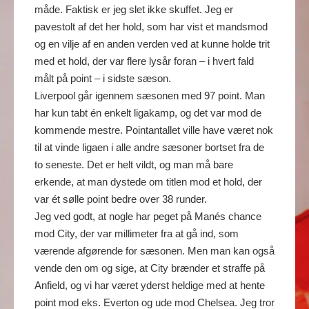
måde. Faktisk er jeg slet ikke skuffet. Jeg er
pavestolt af det her hold, som har vist et mandsmod
og en vilje af en anden verden ved at kunne holde trit
med et hold, der var flere lysår foran – i hvert fald
målt på point – i sidste sæson.
Liverpool går igennem sæsonen med 97 point. Man
har kun tabt én enkelt ligakamp, og det var mod de
kommende mestre. Pointantallet ville have været nok
til at vinde ligaen i alle andre sæsoner bortset fra de
to seneste. Det er helt vildt, og man må bare
erkende, at man dystede om titlen mod et hold, der
var ét sølle point bedre over 38 runder.
Jeg ved godt, at nogle har peget på Manés chance
mod City, der var millimeter fra at gå ind, som
værende afgørende for sæsonen. Men man kan også
vende den om og sige, at City brænder et straffe på
Anfield, og vi har været yderst heldige med at hente
point mod eks. Everton og ude mod Chelsea. Jeg tror