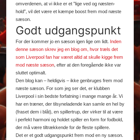
omverdenen, at vi ikke er et ”lige ved og næsten-
hold”, vil det være et kæmpe boost frem mod næste
sæson.
Godt udgangspunkt
For der kommer jo en sæson igen lige om lidt.
Inden
denne sæson skrev jeg en blog om, hvor træls det
som Liverpool fan har været altid at skulle kigge frem
mod næste sæson
, efter at den foregående ikke var
sluttet optimalt.
Den blog kan – heldigvis – ikke genbruges frem mod
næste sæson. For som jeg ser det, er klubben
Liverpool i sin bedste forfatning i mange mange år. Vi
har en træner, der tilsyneladende kan samle en hel by
(fraset dem i blåt), en spillertrup, der virker til at være
i perfekt harmoni og holdet spiller en form for fodbold,
der må være tiltrækkende for de fleste spillere.
Det er et godt udgangspunkt frem mod en ny sæson.