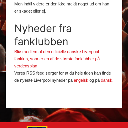
Men indtil videre er der ikke meldt noget ud om han
er skadet eller ej.
Nyheder fra
fanklubben
Bliv medlem af den officielle danske Liverpool
fanklub, som er en af de største fanklubber på
verdensplan
Vores RSS feed sørger for at du hele tiden kan finde
de nyeste Liverpool nyheder på
engelsk
og på
dansk.