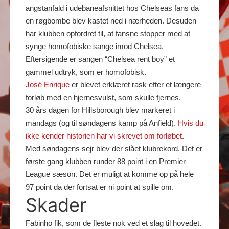
angstanfald i udebaneafsnittet hos Chelseas fans da
en røgbombe blev kastet ned i nærheden. Desuden
har klubben opfordret til, at fansne stopper med at
synge homofobiske sange imod Chelsea.
Eftersigende er sangen “Chelsea rent boy” et
gammel udtryk, som er homofobisk.
José Enrique
er blevet erklæret rask efter et længere
forløb med en hjernesvulst, som skulle fjernes.
30 års dagen for Hillsborough blev markeret i
mandags (og til søndagens kamp på Anfield).
Hvis du
ikke kender historien har vi skrevet om forløbet
.
Med søndagens sejr blev der slået klubrekord. Det er
første gang klubben runder 88 point i en Premier
League sæson. Det er muligt at komme op på hele
97 point da der fortsat er ni point at spille om.
Skader
Fabinho fik, som de fleste nok ved et slag til hovedet.