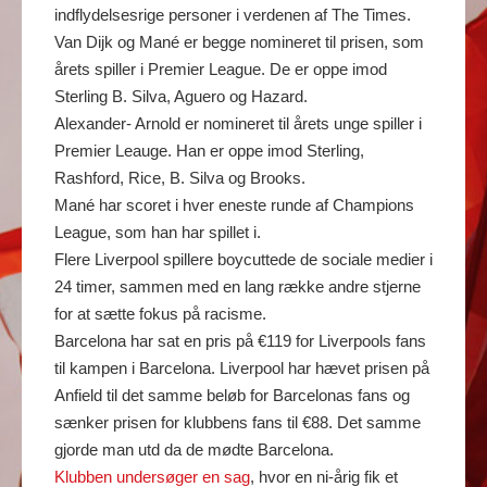
indflydelsesrige personer i verdenen af The Times.
Van Dijk og Mané er begge nomineret til prisen, som
årets spiller i Premier League. De er oppe imod
Sterling B. Silva, Aguero og Hazard.
Alexander- Arnold er nomineret til årets unge spiller i
Premier Leauge. Han er oppe imod Sterling,
Rashford, Rice, B. Silva og Brooks.
Mané har scoret i hver eneste runde af Champions
League, som han har spillet i.
Flere Liverpool spillere boycuttede de sociale medier i
24 timer, sammen med en lang række andre stjerne
for at sætte fokus på racisme.
Barcelona har sat en pris på €119 for Liverpools fans
til kampen i Barcelona. Liverpool har hævet prisen på
Anfield til det samme beløb for Barcelonas fans og
sænker prisen for klubbens fans til €88. Det samme
gjorde man utd da de mødte Barcelona.
Klubben undersøger en sag
, hvor en ni-årig fik et