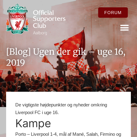
FORUM
FOR ME
[Blog] Ugen der gik – uge 16,
2019
De vigtigste højdepunkter og nyheder omkring
Liverpool FC i uge 16.
Kampe
Porto – Liverpool 1-4, mål af Mané, Salah, Firmino og