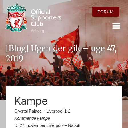
FORUM
FOR ME
[Blog] Ugen der gik – uge 47,
2019
Kampe
Crystal Palace – Liverpool 1-2
Kommende kampe
D. 27. november Liverpool – Napoli