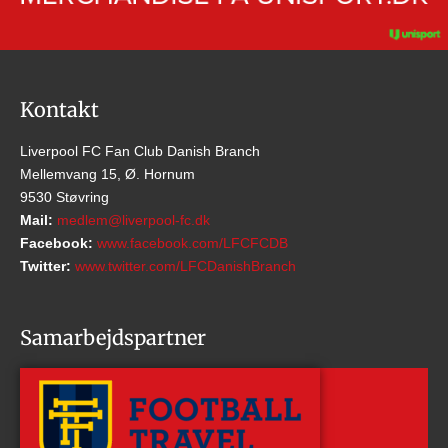
Kontakt
Liverpool FC Fan Club Danish Branch
Mellemvang 15, Ø. Hornum
9530 Støvring
Mail:
medlem@liverpool-fc.dk
Facebook:
www.facebook.com/LFCFCDB
Twitter:
www.twitter.com/LFCDanishBranch
Samarbejdspartner