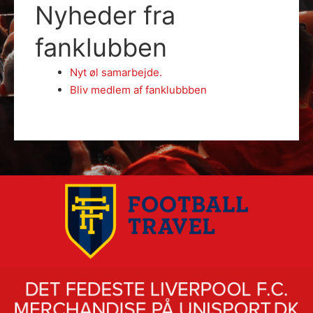
Nyheder fra
fanklubben
Nyt øl samarbejde.
Bliv medlem af fanklubbben