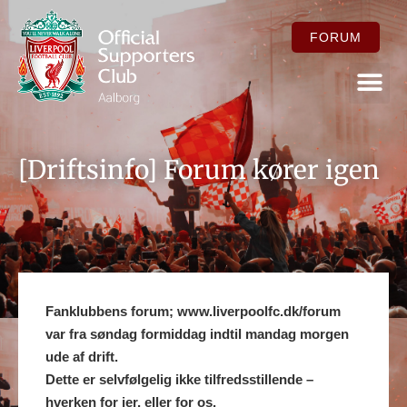
FORUM
FOR ME
[Driftsinfo] Forum kører igen
Fanklubbens forum; www.liverpoolfc.dk/forum
var fra søndag formiddag indtil mandag morgen
ude af drift.
Dette er selvfølgelig ikke tilfredsstillende –
hverken for jer, eller for os.