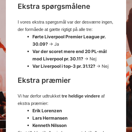
Ekstra spørgsmålene
I vores ekstra spørgsmål var der desværre ingen,
der formåede at gætte rigtigt på alle tre:
Førte Liverpool Premier League pr.
30.09?
→ Ja
Var der scoret mere end 20 PL-mål
mod Liverpool pr. 30.11?
→ Nej
Var Liverpool i top-3 pr. 31.12?
→ Nej
Ekstra præmier
Vi har derfor udtrukket
tre heldige vindere
af
ekstra præmier:
Erik Lorenzen
Lars Hermansen
Kenneth Nilsson