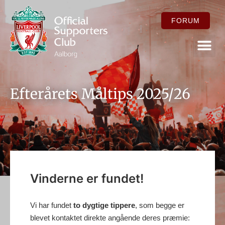
FORUM
FOR ME
Efterårets Måltips 2025/26
Vinderne er fundet!
Vi har fundet
to dygtige tippere
, som begge er
blevet kontaktet direkte angående deres præmie: