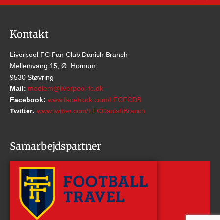
Kontakt
Liverpool FC Fan Club Danish Branch
Mellemvang 15, Ø. Hornum
9530 Støvring
Mail:
medlem@liverpool-fc.dk
Facebook:
www.facebook.com/LFCFCDB
Twitter:
www.twitter.com/LFCDanishBranch
Samarbejdspartner