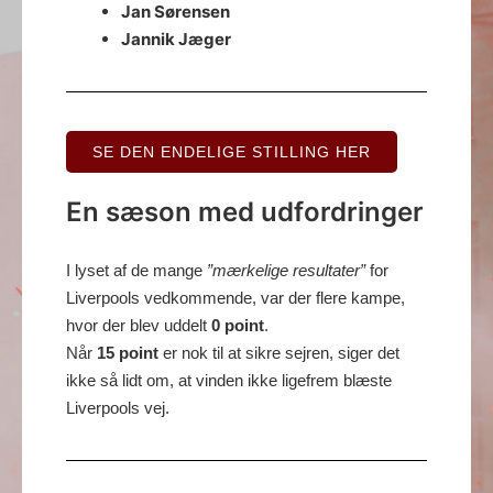
Jan Sørensen
Jannik Jæger
SE DEN ENDELIGE STILLING HER
En sæson med udfordringer
I lyset af de mange
”mærkelige resultater”
for
Liverpools vedkommende, var der flere kampe,
hvor der blev uddelt
0 point
.
Når
15 point
er nok til at sikre sejren, siger det
ikke så lidt om, at vinden ikke ligefrem blæste
Liverpools vej.