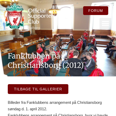
FORUM
FOR ME
Fanklubben på
Christiansborg (2012)
TILBAGE TIL GALLERIER
Billeder fra Fanklubbens arrangement på Christiansborg
søndag d. 1. april 2012.
Fanklubbens arrangement på Christiansborg, hvor vi havde