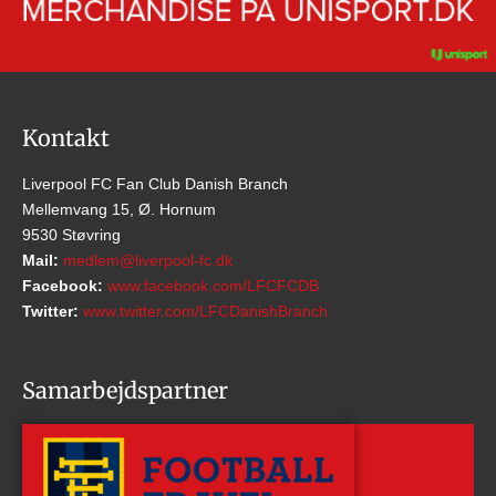
Kontakt
Liverpool FC Fan Club Danish Branch
Mellemvang 15, Ø. Hornum
9530 Støvring
Mail:
medlem@liverpool-fc.dk
Facebook:
www.facebook.com/LFCFCDB
Twitter:
www.twitter.com/LFCDanishBranch
Samarbejdspartner