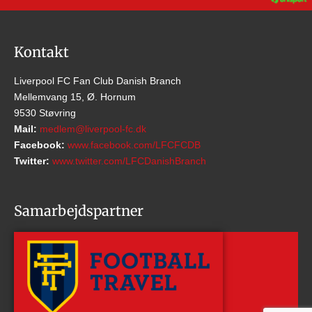
Kontakt
Liverpool FC Fan Club Danish Branch
Mellemvang 15, Ø. Hornum
9530 Støvring
Mail:
medlem@liverpool-fc.dk
Facebook:
www.facebook.com/LFCFCDB
Twitter:
www.twitter.com/LFCDanishBranch
Samarbejdspartner