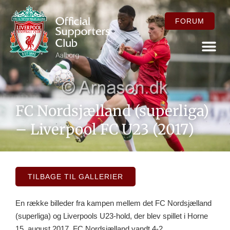
FORUM
FOR ME
FC Nordsjælland (superliga)
– Liverpool FC U23 (2017)
TILBAGE TIL GALLERIER
En række billeder fra kampen mellem det FC Nordsjælland
(superliga) og Liverpools U23-hold, der blev spillet i Horne
15. august 2017. FC Nordsjælland vandt 4-2.