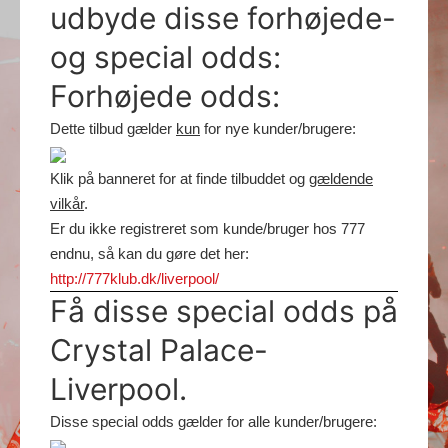
udbyde disse forhøjede-
og special odds:
Forhøjede odds:
Dette tilbud gælder
kun
for nye kunder/brugere:
Klik på banneret for at finde tilbuddet og
gældende
vilkår
.
Er du ikke registreret som kunde/bruger hos 777
endnu, så kan du gøre det her:
http://777klub.dk/liverpool/
Få disse special odds på
Crystal Palace-
Liverpool.
Disse special odds gælder for alle kunder/brugere: