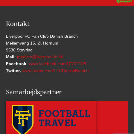
Kontakt
Liverpool FC Fan Club Danish Branch
Mellemvang 15, Ø. Hornum
9530 Støvring
Mail:
medlem@liverpool-fc.dk
Facebook:
www.facebook.com/LFCFCDB
Twitter:
www.twitter.com/LFCDanishBranch
Samarbejdspartner