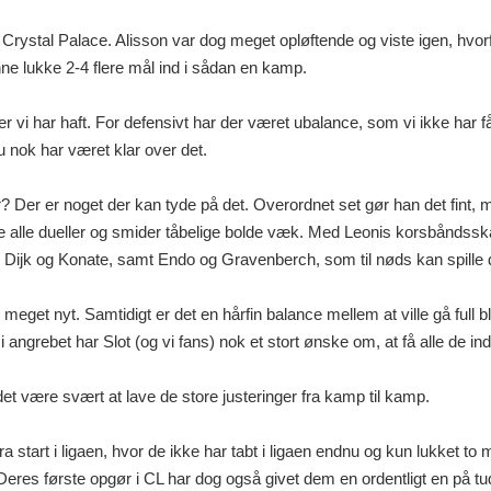
 Crystal Palace. Alisson var dog meget opløftende og viste igen, hvor
 lukke 2-4 flere mål ind i sådan en kamp.
ger vi har haft. For defensivt har der været ubalance, som vi ikke har 
u nok har været klar over det.
Der er noget der kan tyde på det. Overordnet set gør han det fint
 ikke alle dueller og smider tåbelige bolde væk. Med Leonis korsbåndsska
n Dijk og Konate, samt Endo og Gravenberch, som til nøds kan spille
dig meget nyt. Samtidigt er det en hårfin balance mellem at ville gå full
grebet har Slot (og vi fans) nok et stort ønske om, at få alle de indkøb
 være svært at lave de store justeringer fra kamp til kamp.
tart i ligaen, hvor de ikke har tabt i ligaen endnu og kun lukket to må
Deres første opgør i CL har dog også givet dem en ordentligt en på tu