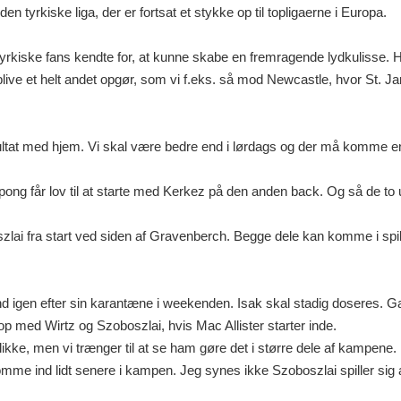
en tyrkiske liga, der er fortsat et stykke op til topligaerne i Europa.
 tyrkiske fans kendte for, at kunne skabe en fremragende lydkulisse. H
blive et helt andet opgør, som vi f.eks. så mod Newcastle, hvor St. J
esultat med hjem. Vi skal være bedre end i lørdags og der må komme en 
mpong får lov til at starte med Kerkez på den anden back. Og så de to
oszlai fra start ved siden af Gravenberch. Begge dele kan komme i spil
ind igen efter sin karantæne i weekenden. Isak skal stadig doseres. G
op med Wirtz og Szoboszlai, hvis Mac Allister starter inde.
likke, men vi trænger til at se ham gøre det i større dele af kampene
omme ind lidt senere i kampen. Jeg synes ikke Szoboszlai spiller sig af