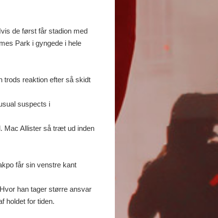
vis de først får stadion med
ames Park i gyngede i hele
trods reaktion efter så skidt
 usual suspects i
. Mac Allister så træt ud inden
akpo får sin venstre kant
. Hvor han tager større ansvar
 holdet for tiden.