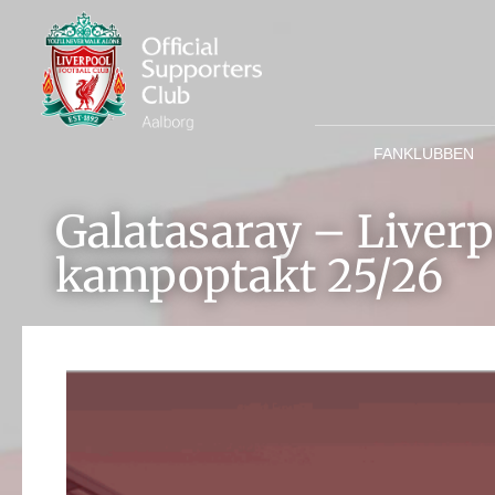
FANKLUBBEN
Galatasaray – Liverp
kampoptakt 25/26