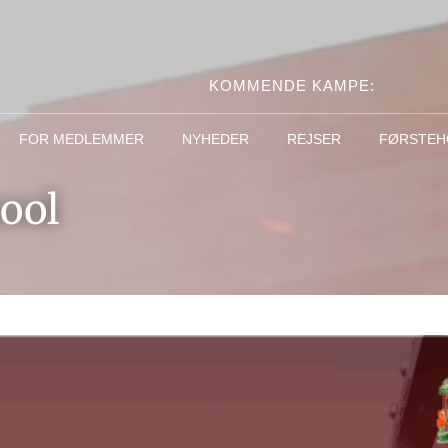
KOMMENDE KAMPE:
FOR MEDLEMMER
NYHEDER
REJSER
FØRSTEH
ool