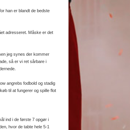
for han er blandt de bedste
fået adresseret. Måske er det
, men jeg synes der kommer
de, så er vi ret sårbare i
 dernede.
 blow angrebs fodbold og stadig
 til at fungerer og spille flot
l ind i de første 7 opgør i
den, hvor de tabte hele 5-1