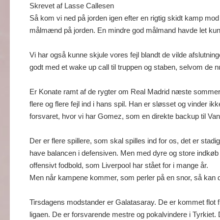
Skrevet af Lasse Callesen
Så kom vi ned på jorden igen efter en rigtig skidt kamp mod
målmænd på jorden. En mindre god målmand havde let kunne
Vi har også kunne skjule vores fejl blandt de vilde afslutnin
godt med et wake up call til truppen og staben, selvom de n
Er Konate ramt af de rygter om Real Madrid næste sommer? 
flere og flere fejl ind i hans spil. Han er sløsset og vinder
forsvaret, hvor vi har Gomez, som en direkte backup til Va
Der er flere spillere, som skal spilles ind for os, det er sta
have balancen i defensiven. Men med dyre og store indkøb i an
offensivt fodbold, som Liverpool har stået for i mange år.
Men når kampene kommer, som perler på en snor, så kan det
Tirsdagens modstander er Galatasaray. De er kommet flot fra s
ligaen. De er forsvarende mestre og pokalvindere i Tyrkiet. 