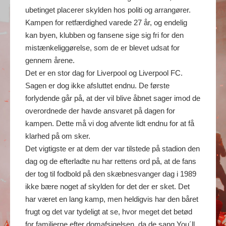
ubetinget placerer skylden hos politi og arrangører.
Kampen for retfærdighed varede 27 år, og endelig
kan byen, klubben og fansene sige sig fri for den
mistænkeliggørelse, som de er blevet udsat for
gennem årene.
Det er en stor dag for Liverpool og Liverpool FC.
Sagen er dog ikke afsluttet endnu. De første
forlydende går på, at der vil blive åbnet sager imod de
overordnede der havde ansvaret på dagen for
kampen. Dette må vi dog afvente lidt endnu for at få
klarhed på om sker.
Det vigtigste er at dem der var tilstede på stadion den
dag og de efterladte nu har rettens ord på, at de fans
der tog til fodbold på den skæbnesvanger dag i 1989
ikke bære noget af skylden for det der er sket. Det
har været en lang kamp, men heldigvis har den båret
frugt og det var tydeligt at se, hvor meget det betød
for familierne efter domafsigelsen, da de sang You´ll