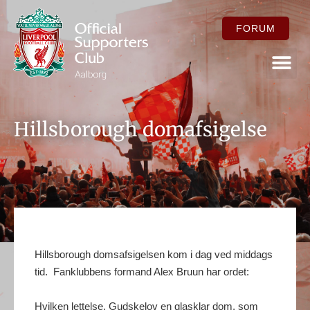
FORUM
FOR ME
Hillsborough domafsigelse
Hillsborough domsafsigelsen kom i dag ved middags
tid. Fanklubbens formand Alex Bruun har ordet:
Hvilken lettelse. Gudskelov en glasklar dom, som