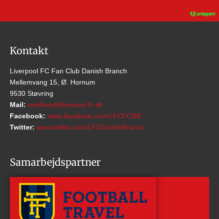
Kontakt
Liverpool FC Fan Club Danish Branch
Mellemvang 15, Ø. Hornum
9530 Støvring
Mail:
medlem@liverpool-fc.dk
Facebook:
www.facebook.com/LFCFCDB
Twitter:
www.twitter.com/LFCDanishBranch
Samarbejdspartner