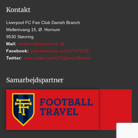
Kontakt
Liverpool FC Fan Club Danish Branch
Mellemvang 15, Ø. Hornum
9530 Støvring
Mail:
medlem@liverpool-fc.dk
Facebook:
www.facebook.com/LFCFCDB
Twitter:
www.twitter.com/LFCDanishBranch
Samarbejdspartner