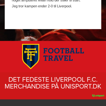
noget amputeret Milan hold der stiller til start.
Jeg tror kampen ender 2-0 til Liverpool.