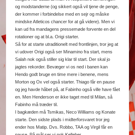
og modstanderne (og sikkert også vil tjene de penge,
der kommer i forbindelse med en sejr og måske
mindske Atleticos chancer for at gå videre). Men vi
kan ud fra mandagens pressemøde forvente en del
rotationer og at bl.a. Origi starter.
Så for at starte utraditionelt med frontlinjen, tror jeg at
vi udover Origi også ser Minamino fra start, mens
Salah nok også stiller sig klar til start. Der skal jo
jagtes rekorder. Bevæger vi os ned i banen kan
Hendo godt bruge en time mere i benene, mens
Morton og Ox vel også starter. Thiago får en pause
og jeg havde håbet på, at Fabinho også ville have fået
en. Men Henderson er ikke taget med til Milan, så
Fabinho må træder til.
I bagkæden må Tsmikas, Neco Williams og Konate
starte. Den sidste plads i midterforsvaret tror jeg
ender hos Matip. Dvs. Robbo, TAA og Virgil får en
pause. På mål ser vi nok Kelleher.