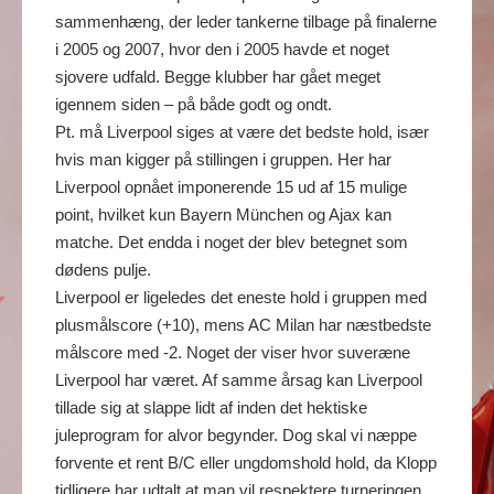
sammenhæng, der leder tankerne tilbage på finalerne
i 2005 og 2007, hvor den i 2005 havde et noget
sjovere udfald. Begge klubber har gået meget
igennem siden – på både godt og ondt.
Pt. må Liverpool siges at være det bedste hold, især
hvis man kigger på stillingen i gruppen. Her har
Liverpool opnået imponerende 15 ud af 15 mulige
point, hvilket kun Bayern München og Ajax kan
matche. Det endda i noget der blev betegnet som
dødens pulje.
Liverpool er ligeledes det eneste hold i gruppen med
plusmålscore (+10), mens AC Milan har næstbedste
målscore med -2. Noget der viser hvor suveræne
Liverpool har været. Af samme årsag kan Liverpool
tillade sig at slappe lidt af inden det hektiske
juleprogram for alvor begynder. Dog skal vi næppe
forvente et rent B/C eller ungdomshold hold, da Klopp
tidligere har udtalt at man vil respektere turneringen