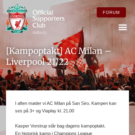
FORUM
FOR ME
[Kampoptakt] AC Milan –
Liverpool 21/22
I aften møder vi AC Milan på San Siro. Kampen kan
ses på 3+ og Viaplay kl. 21.00
Kasper Vorstrup står bag dagens kampoptakt.
En historisk kamp i Champions League