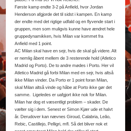
Første kamp endte 3-2 på Anfield, hvor Jordan
Henderson afgjorde det til sidst i kampen. En kamp
der endte med det rigtige udfald og en flyvende start i
gruppen, men som muligvis kunne have ændret hele
gruppedynamikken, hvis Milan var kommet fra
Anfield med 1 point.
AC Milan skal have en sejr, hvis de skal gå videre. Alt
er nemlig åbent mellem de 3 resterende hold (Atletico
Madrid og Porto). De to andre mødes i Porto. Her vil
Atletico Madrid gå forbi Milan med en sejr, hvis altså
ikke Milan vinder. Da Porto er 1 point foran Milan,
skal Milan altså vinde og håbe at Porto ikke gør det
samme. Ligeledes er uafgjort ikke nok for Milan.
Milan har dog et væsentligt problem – skader. De
vælter sig i dem. Senest er Simon Kjær ude et halvt
år. Derudover kan nævnes Giroud, Calabria, Leão,
Rebic, Castillejo, Pelligri, mfl. Så det bliver nok et