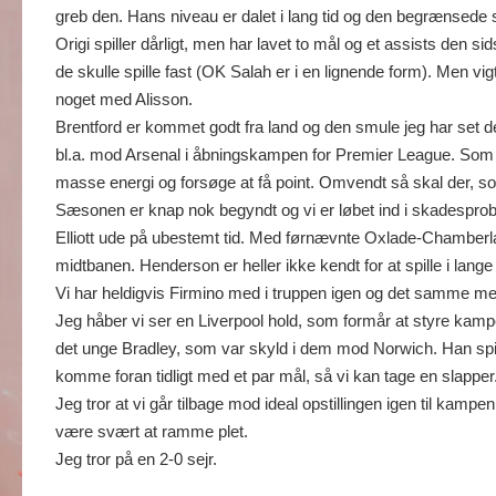
greb den. Hans niveau er dalet i lang tid og den begrænsede s
Origi spiller dårligt, men har lavet to mål og et assists den si
de skulle spille fast (OK Salah er i en lignende form). Men vigt
noget med Alisson.
Brentford er kommet godt fra land og den smule jeg har set de
bl.a. mod Arsenal i åbningskampen for Premier League. Som s
masse energi og forsøge at få point. Omvendt så skal der, som
Sæsonen er knap nok begyndt og vi er løbet ind i skadespro
Elliott ude på ubestemt tid. Med førnævnte Oxlade-Chamberlain
midtbanen. Henderson er heller ikke kendt for at spille i lan
Vi har heldigvis Firmino med i truppen igen og det samme med
Jeg håber vi ser en Liverpool hold, som formår at styre kam
det unge Bradley, som var skyld i dem mod Norwich. Han spill
komme foran tidligt med et par mål, så vi kan tage en slapper
Jeg tror at vi går tilbage mod ideal opstillingen igen til kampen
være svært at ramme plet.
Jeg tror på en 2-0 sejr.