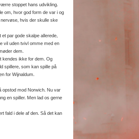
værre stoppet hans udvikling.
tale om, hvor god form de var i og
å nervøse, hvis der skulle ske
 et par gode skalpe allerede,
de vil uden tvivl omme med en
i møder dem.
t kendes ikke for dem. Og
d spillere, som kan spille på
gen for Wijnaldum.
gså opstod mod Norwich. Nu var
ng en spiller. Men lad os gerne
ert fald i dele af den. Så det kan