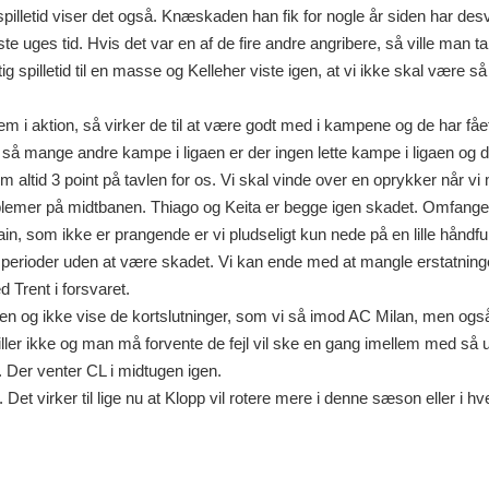
pilletid viser det også. Knæskaden han fik for nogle år siden har des
dste uges tid. Hvis det var en af de fire andre angribere, så ville man 
ig spilletid til en masse og Kelleher viste igen, at vi ikke skal være s
m i aktion, så virker de til at være godt med i kampene og de har fået
å mange andre kampe i ligaen er der ingen lette kampe i ligaen og 
 altid 3 point på tavlen for os. Vi skal vinde over en oprykker når v
blemer på midtbanen. Thiago og Keita er begge igen skadet. Omfange
, som ikke er prangende er vi pludseligt kun nede på en lille håndful
ge perioder uden at være skadet. Vi kan ende med at mangle erstatnin
 Trent i forsvaret.
pen og ikke vise de kortslutninger, som vi så imod AC Milan, men o
er ikke og man må forvente de fejl vil ske en gang imellem med så u
. Der venter CL i midtugen igen.
. Det virker til lige nu at Klopp vil rotere mere i denne sæson eller i hv