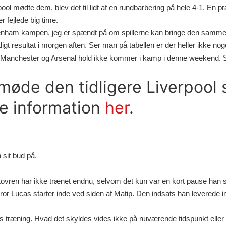
rpool mødte dem, blev det til lidt af en rundbarbering på hele 4-1. En p
 fejlede big time.
ttenham kampen, jeg er spændt på om spillerne kan bringe den samm
tligt resultat i morgen aften. Ser man på tabellen er der heller ikke no
o Manchester og Arsenal hold ikke kommer i kamp i denne weekend. So
øde den tidligere Liverpool sp
e information
her
.
 sit bud på.
 Lovren har ikke trænet endnu, selvom det kun var en kort pause han s
ror Lucas starter inde ved siden af Matip. Den indsats han leverede 
ens træning. Hvad det skyldes vides ikke på nuværende tidspunkt elle