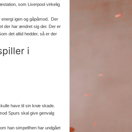
ræstation, som Liverpool virkelig
e energi igen og gåpåmod. Der
get der har ændret sig der. Der er
m det altid hedder, så er der
iller i
kulle have til sin knæ skade.
imod Spurs skal give genvalg
r om han simpelthen har undgået