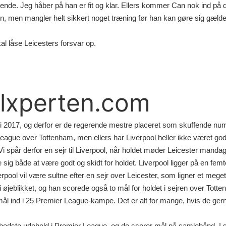
nde. Jeg håber på han er fit og klar. Ellers kommer Can nok ind på 
gen, men mangler helt sikkert noget træning før han kan gøre sig gæl
al låse Leicesters forsvar op.
pilxperten.com
e i 2017, og derfor er de regerende mestre placeret som skuffende n
ague over Tottenham, men ellers har Liverpool heller ikke været godt 
spår derfor en sejr til Liverpool, når holdet møder Leicester mandag 
se sig både at være godt og skidt for holdet. Liverpool ligger på en fe
pool vil være sultne efter en sejr over Leicester, som ligner et meget 
jeblikket, og han scorede også to mål for holdet i sejren over Totte
mål ind i 25 Premier League-kampe. Det er alt for mange, hvis de gerne
ebedste udehold i Premier League, og de scorer mål på samlebånd. I 