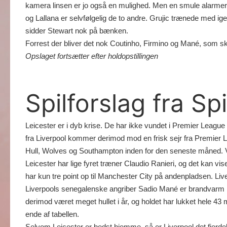
kamera linsen er jo også en mulighed. Men en smule alarmere
og Lallana er selvfølgelig de to andre. Grujic trænede med i
sidder Stewart nok på bænken.
Forrest der bliver det nok Coutinho, Firmino og Mané, som sk
Opslaget fortsætter efter holdopstillingen
Spilforslag fra S
Leicester er i dyb krise. De har ikke vundet i Premier Leagu
fra Liverpool kommer derimod mod en frisk sejr fra Premier Le
Hull, Wolves og Southampton inden for den seneste måned. Vi 
Leicester har lige fyret træner Claudio Ranieri, og det kan vi
har kun tre point op til Manchester City på andenpladsen. Liver
Liverpools senegalenske angriber Sadio Mané er brandvarm i ø
derimod været meget hullet i år, og holdet har lukket hele 43 
ende af tabellen.
Selvom Leicester er bedst hjemme, så er Liverpool det fjerd