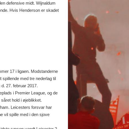
den defensive midt. Wijnaldum
dende. Hvis Henderson er skadet
ummer 17 i ligaen. Modstanderne
spillende med tre nederlag til
d. 27. februar 2017.
mteplads i Premier League, og de
såret hold i øjeblikket.
nham. Leicesters forsvar har
 vil spille med i den sjove
sidste sæson vandt Leicester 2-