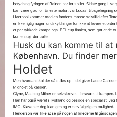
betydning fyringen af Raineri har for spillet. Sidste gang Live
kan være glad for. Eneste malurt var Lucas´ tilbagelægning der
Liverpool kommer med en fandens masse selvtillid efter To
er ikke rigtig nogen undskyldninger for ikke at levere et orden
et par rykkede kampe pga. EFL cup finalen, som gør at de t
kun en sejr der tæller.
Husk du kan komme til at m
København. Du finder mer
Holdet
Men hvordan skal der så stilles op – det giver Lasse Callesen
Mignolet på kassen.
Clyne, Matip og Milner er selvskrevet i forsvaret til kampen.
Han har også været i Tyskland og besøge en specialist. Jeg t
IMO. Klavan er dog klar igen og er selvfølgelig en mulighed.
Henderson var ikke at se på nogen af billederne til gårsdag