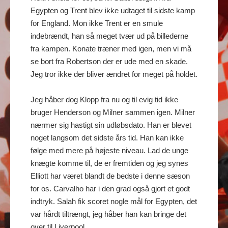
Egypten og Trent blev ikke udtaget til sidste kamp
for England. Mon ikke Trent er en smule
indebrændt, han så meget tvær ud på billederne
fra kampen. Konate træner med igen, men vi må
se bort fra Robertson der er ude med en skade.
Jeg tror ikke der bliver ændret for meget på holdet.
Jeg håber dog Klopp fra nu og til evig tid ikke
bruger Henderson og Milner sammen igen. Milner
nærmer sig hastigt sin udløbsdato. Han er blevet
noget langsom det sidste års tid. Han kan ikke
følge med mere på højeste niveau. Lad de unge
knægte komme til, de er fremtiden og jeg synes
Elliott har været blandt de bedste i denne sæson
for os. Carvalho har i den grad også gjort et godt
indtryk. Salah fik scoret nogle mål for Egypten, det
var hårdt tiltrængt, jeg håber han kan bringe det
over til Liverpool.