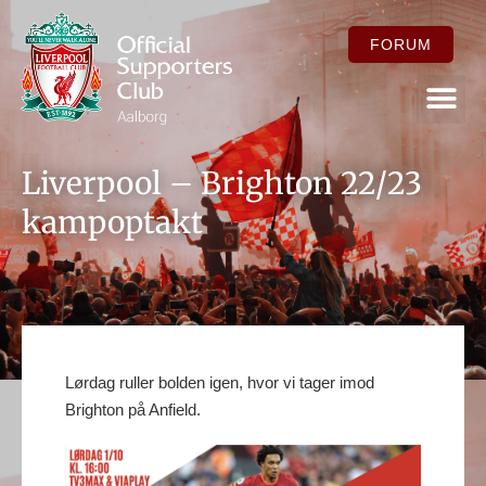
FORUM
FOR ME
Liverpool – Brighton 22/23
kampoptakt
Lørdag ruller bolden igen, hvor vi tager imod
Brighton på Anfield.