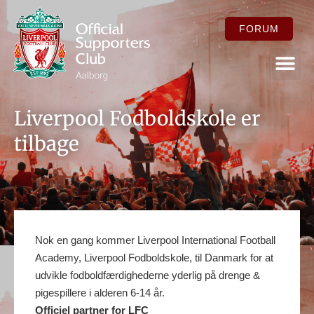
FORUM
FOR ME
Liverpool Fodboldskole er
tilbage
Nok en gang kommer Liverpool International Football
Academy, Liverpool Fodboldskole, til Danmark for at
udvikle fodboldfærdighederne yderlig på drenge &
pigespillere i alderen 6-14 år.
Officiel partner for LFC