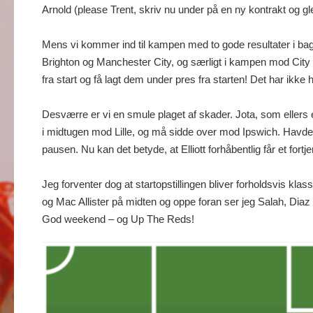
Arnold (please Trent, skriv nu under på en ny kontrakt og gl
Mens vi kommer ind til kampen med to gode resultater i ba
Brighton og Manchester City, og særligt i kampen mod City
fra start og få lagt dem under pres fra starten! Det har ikk
Desværre er vi en smule plaget af skader. Jota, som ellers 
i midtugen mod Lille, og må sidde over mod Ipswich. Havde h
pausen. Nu kan det betyde, at Elliott forhåbentlig får et fort
Jeg forventer dog at startopstillingen bliver forholdsvis k
og Mac Allister på midten og oppe foran ser jeg Salah, Diaz 
God weekend – og Up The Reds!