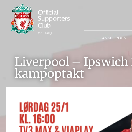
FANKLUBBEN
Liverpool – Ipswich
kampoptakt