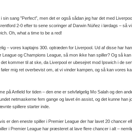
in sang ”Perfect”, men det er også sådan jeg har det med Liverpool! 
Brentford 2-0 efter to sene scoringer af Darwin Núñez i lørdags – så vi
ich. Oh, what a time to be a red!
lig – vores kaptajns 300. optræden for Liverpool. Ud af disse har han 
emier League og Champions League, så mon ikke han spiller? Og så kan
et kommer til at ske, da Liverpool er ubesejret mod Ipswich i de se
øler mig ret overbevist om, at vi vinder kampen, og så kan vores kapt
stime på Anfield for tiden – den ene er selvfølgelig Mo Salah og den a
det netmaskerne fem gange og lavet én assist, og det kunne han j
ævnte spillere starter inde.
is er den eneste spiller i Premier League der har lavet 20 chancer elle
er i Premier League har præsteret at lave flere chancer i alt – neml