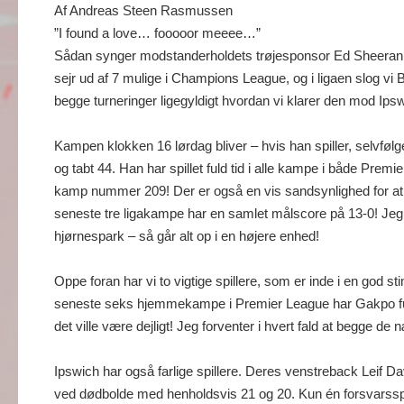
Af Andreas Steen Rasmussen
”I found a love… fooooor meeee…”
Sådan synger modstanderholdets trøjesponsor Ed Sheeran i s
sejr ud af 7 mulige i Champions League, og i ligaen slog vi 
begge turneringer ligegyldigt hvordan vi klarer den mod Ipsw
Kampen klokken 16 lørdag bliver – hvis han spiller, selvfølge
og tabt 44. Han har spillet fuld tid i alle kampe i både Pr
kamp nummer 209! Der er også en vis sandsynlighed for at d
seneste tre ligakampe har en samlet målscore på 13-0! Jeg f
hjørnespark – så går alt op i en højere enhed!
Oppe foran har vi to vigtige spillere, som er inde i en god 
seneste seks hjemmekampe i Premier League har Gakpo fun
det ville være dejligt! Jeg forventer i hvert fald at begge de n
Ipswich har også farlige spillere. Deres venstreback Leif Dav
ved dødbolde med henholdsvis 21 og 20. Kun én forsvarsspill