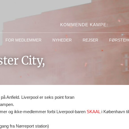
KOMMENDE KAMPE:
FOR MEDLEMMER
NYHEDER
REJSER
FØRSTEH
er City,
på Anfield. Liverpool er seks point foran
skampen.
emmer og ikke-medlemmer forbi Liverpool-baren
SKAAL
i København ti
ang fra Nørreport station)