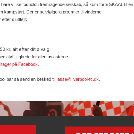
u bare vil se fodbold i fremragende selskab, så kom forbi SKAAL til en
n kampstart. Der er selvfølgelig præmier til vinderne.
efter slutfløjt:
kr. alt efter dit ølvalg.
ialøl til glæde for ølentusiasterne.
eltager på Facebook.
ool bar så send en besked til
lasse@liverpool-fc.dk
.