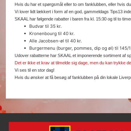
Hvis du har et spørgsmål eller to om fanklubben, eller hvis d
Vi lover lidt lækkert i form af en god, gammeldags Tips13 inde
SKAAL har følgende rabatter i baren fra kl. 15:30 og til to timer 
Budvar til 3
5 kr.
Kronenbourg til 40 kr.
Alle Jacobsen-øl til 40 kr.
Burgermenu (burger, pommes, dip og øl) til 145/150 
Udover rabatterne har SKAAL et imponerende sortiment af spec
Det er ikke et krav at tilmelde sig dage, men du kan trykke d
Vi ses til en stor dag!
Hvis du ønsker at få besøg af fanklubben på din lokale Liverp