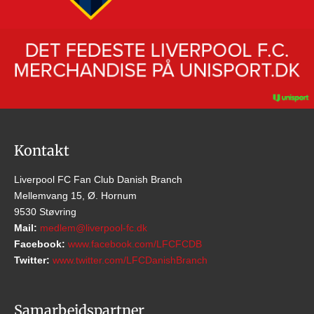
Kontakt
Liverpool FC Fan Club Danish Branch
Mellemvang 15, Ø. Hornum
9530 Støvring
Mail:
medlem@liverpool-fc.dk
Facebook:
www.facebook.com/LFCFCDB
Twitter:
www.twitter.com/LFCDanishBranch
Samarbejdspartner