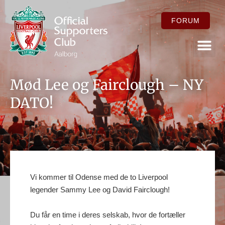
FORUM
FOR ME
Mød Lee og Fairclough – NY
DATO!
Vi kommer til Odense med de to Liverpool
legender Sammy Lee og David Fairclough!
Du får en time i deres selskab, hvor de fortæller