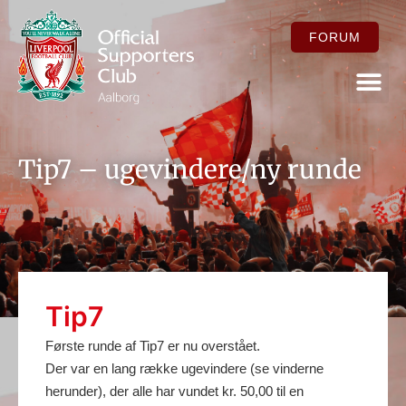
FORUM
FOR ME
Tip7 – ugevindere/ny runde
Tip7
Første runde af Tip7 er nu overstået.
Der var en lang række ugevindere (se vinderne
herunder), der alle har vundet kr. 50,00 til en