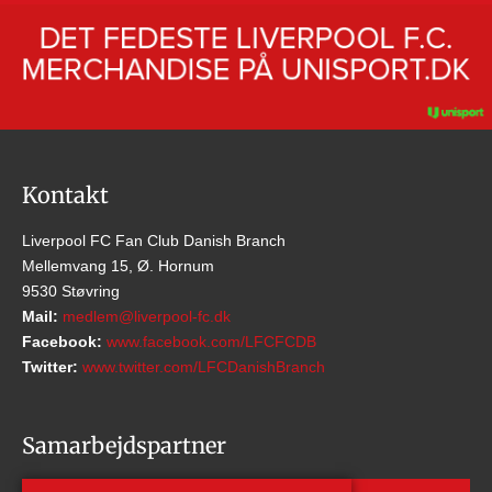
Kontakt
Liverpool FC Fan Club Danish Branch
Mellemvang 15, Ø. Hornum
9530 Støvring
Mail:
medlem@liverpool-fc.dk
Facebook:
www.facebook.com/LFCFCDB
Twitter:
www.twitter.com/LFCDanishBranch
Samarbejdspartner