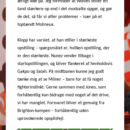
ærligt ikke på. Jeg formoder at Wolves stiller en
tand stærkere op end i det modsatte opgør, og gør
de det, så får vi atter problemer – især på et
toptændt Molineux.
Klopp har varslet, at han stiller i stærkeste
opstilling – spørgsmålet er, hvilken opstilling, der
er den stærkeste. Nunez vender tilbage i
startopstillingen, og bliver flankeret af henholdsvis
Gakpo og Salah. På midtbanen kunne jeg godt
tænke mig at se Milner – bare for at få noget
fighterinstinkt. Gerne sammen med Jones, som
forhåbentlig kan bidrage med noget af det drive,
vi har manglet. Forsvaret bliver et genvalg fra
Brighton-kampen – forhåbentlig uden
uprovokerede opspilsfejl.