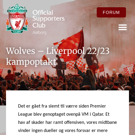
FORUM
FOR ME
Wolves – Liverpool 22/23
kampoptakt
Det er gået fra slemt til værre siden Premier
League blev genoptaget ovenpå VM i Qatar. Et
hav af skader har ramt offensiven, vores midtbane
vinder ingen dueller og vores forsvar er mere