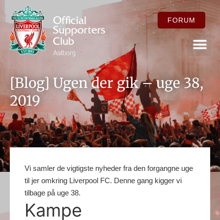
FORUM
FOR ME
[Blog] Ugen der gik – uge 38,
2019
Vi samler de vigtigste nyheder fra den forgangne uge
til jer omkring Liverpool FC. Denne gang kigger vi
tilbage på uge 38.
Kampe