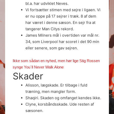
bl.a. har udviklet Neves.
Vi fortsætter stimen med sejre i ligaen. Vi
er nu oppe på 17 sejrer i træk. 8 af dem
har været i denne sæson. En sejr fra at
tangerer Man Citys rekord.
James Milners mål i overtiden var mål nr.
34, som Liverpool har scoret i det 90 min
eller senere, som gav sejren.
Ikke som sådan en nyhed, men hør lige Stig Rossen
synge You´ll Never Walk Alone
Skader
Alisson, lægskade. Er tilbage i fuld
træning, men mangler form.
Shaqiri. Skaden og omfanget kendes ikke.
Clyne, korsbåndsskade. Ude resten af
sæsonen.