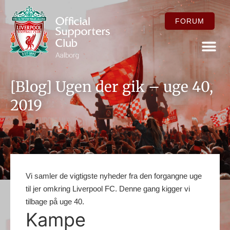
FORUM
FOR ME
[Blog] Ugen der gik – uge 40,
2019
Vi samler de vigtigste nyheder fra den forgangne uge
til jer omkring Liverpool FC. Denne gang kigger vi
tilbage på uge 40.
Kampe