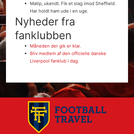
Matip, ukendt. Fik et slag imod Sheffield.
Har holdt ham ude i en uge.
Nyheder fra
fanklubben
Måneden der gik er klar.
Bliv medlem af den officielle danske
Liverpool fanklub i dag.