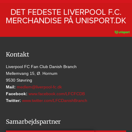
Kontakt
Liverpool FC Fan Club Danish Branch
Mellemvang 15, Ø. Hornum
9530 Støvring
Mail:
medlem@liverpool-fc.dk
Facebook:
www.facebook.com/LFCFCDB
Twitter:
www.twitter.com/LFCDanishBranch
Samarbejdspartner