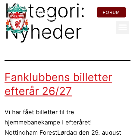
Kategori:
FORUM
Nyheder
FOR ME
Fanklubbens billetter
efterår 26/27
Vi har fået billetter til tre
hjemmebanekampe i efteråret!
Nottingham ForestLørdag den 29. august