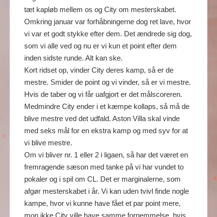
tæt kapløb mellem os og City om mesterskabet.
Omkring januar var forhåbningerne dog ret lave, hvor
vi var et godt stykke efter dem. Det ændrede sig dog,
som vi alle ved og nu er vi kun et point efter dem
inden sidste runde. Alt kan ske.
Kort ridset op, vinder City deres kamp, så er de
mestre. Smider de point og vi vinder, så er vi mestre.
Hvis de taber og vi får uafgjort er det målscoreren.
Medmindre City ender i et kæmpe kollaps, så må de
blive mestre ved det udfald. Aston Villa skal vinde
med seks mål for en ekstra kamp og med syv for at
vi blive mestre.
Om vi bliver nr. 1 eller 2 i ligaen, så har det været en
fremragende sæson med tanke på vi har vundet to
pokaler og i spil om CL. Det er marginalerne, som
afgør mesterskabet i år. Vi kan uden tvivl finde nogle
kampe, hvor vi kunne have fået et par point mere,
mon ikke City ville have samme fornemmelse, hvis