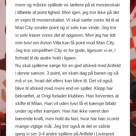
mere og måske spillede os tættere på et mesterskab
i tilfælde af point lighed. Men igen, jeg tror ikke på det
er vejen til mesterskabet. Vi skal sætte vores lid til at
Man City smider point og vi selv kan vinde. Jeg tror
vi selv klarer vores del af opgaven. Men jeg har lidt
min tvivl om Aston Villa kan få point mod Man City.
Jeg tror simpelthen City er for gode, ligesom vi er, i
forhold til de andre hold i ligaen.
Nu skal spillerne sørge for en god afsked med Anfield
i denne sæson. 3 point, en skøn dag på banen og så
må vi se, hvad det ellers kan blive til. Det vil også
blive til afsked med mere end en spiller. Klopp har
bekræftet, at Origi forlader klubben. Han forventes at
skifte til Milan. Han vil uden tvivl få et kæmpe bifald
under og efter kampen. Han har ikke været den
bærende kraft, men hold da fast, hvor har han scoret
mange vigtige mål. Jeg tror også at det er sidste
gang vi ser 3-4 andre spillere på Anfield i Liverpool