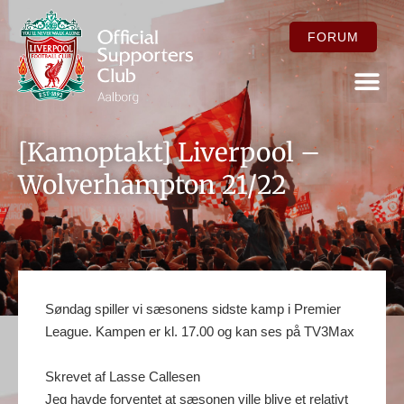
FORUM
FOR ME
[Kamoptakt] Liverpool –
Wolverhampton 21/22
Søndag spiller vi sæsonens sidste kamp i Premier
League. Kampen er kl. 17.00 og kan ses på TV3Max
Skrevet af Lasse Callesen
Jeg havde forventet at sæsonen ville blive et relativt