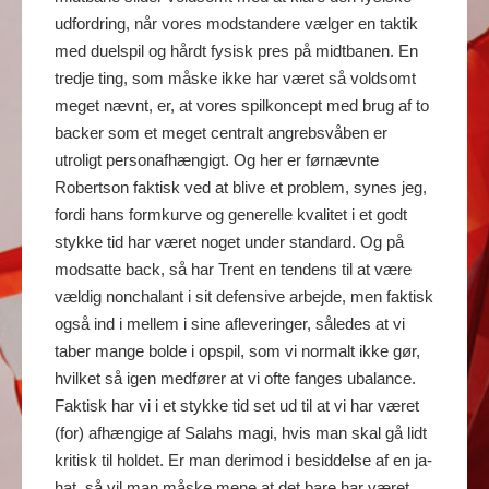
udfordring, når vores modstandere vælger en taktik
med duelspil og hårdt fysisk pres på midtbanen. En
tredje ting, som måske ikke har været så voldsomt
meget nævnt, er, at vores spilkoncept med brug af to
backer som et meget centralt angrebsvåben er
utroligt personafhængigt. Og her er førnævnte
Robertson faktisk ved at blive et problem, synes jeg,
fordi hans formkurve og generelle kvalitet i et godt
stykke tid har været noget under standard. Og på
modsatte back, så har Trent en tendens til at være
vældig nonchalant i sit defensive arbejde, men faktisk
også ind i mellem i sine afleveringer, således at vi
taber mange bolde i opspil, som vi normalt ikke gør,
hvilket så igen medfører at vi ofte fanges ubalance.
Faktisk har vi i et stykke tid set ud til at vi har været
(for) afhængige af Salahs magi, hvis man skal gå lidt
kritisk til holdet. Er man derimod i besiddelse af en ja-
hat, så vil man måske mene at det bare har været