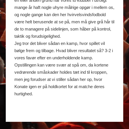
en eller anden grund har vores to klubber i utroligt
mange år haft nogle uhyre målrige opgør i mellem os,
og nogle gange kan den her hvirvelsvindsfodbold
være helt berusende at se på, men må give grå hår til
de to managere på sidelinjen, som håber på kontrol,
taktik og forudsigelighed.
Jeg tror det bliver sådan en kamp, hvor spillet vil
bølge frem og tilbage. Hvad bliver resultatet så? 3-2 i
vores favør efter en underholdende kamp.
Opstillingen kan være svær at spå om, da kortene
vedrørende småskader holdes tæt ind til kroppen,
men jeg forudser at vi stiller sådan her op, hvor
Konate igen er på holdkortet for at matche deres
hurtighed.