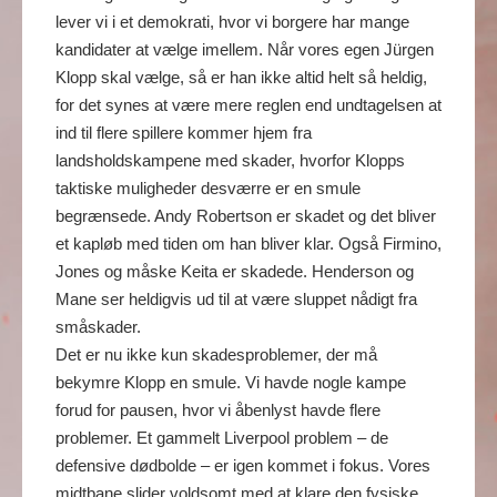
lever vi i et demokrati, hvor vi borgere har mange
kandidater at vælge imellem. Når vores egen Jürgen
Klopp skal vælge, så er han ikke altid helt så heldig,
for det synes at være mere reglen end undtagelsen at
ind til flere spillere kommer hjem fra
landsholdskampene med skader, hvorfor Klopps
taktiske muligheder desværre er en smule
begrænsede. Andy Robertson er skadet og det bliver
et kapløb med tiden om han bliver klar. Også Firmino,
Jones og måske Keita er skadede. Henderson og
Mane ser heldigvis ud til at være sluppet nådigt fra
småskader.
Det er nu ikke kun skadesproblemer, der må
bekymre Klopp en smule. Vi havde nogle kampe
forud for pausen, hvor vi åbenlyst havde flere
problemer. Et gammelt Liverpool problem – de
defensive dødbolde – er igen kommet i fokus. Vores
midtbane slider voldsomt med at klare den fysiske