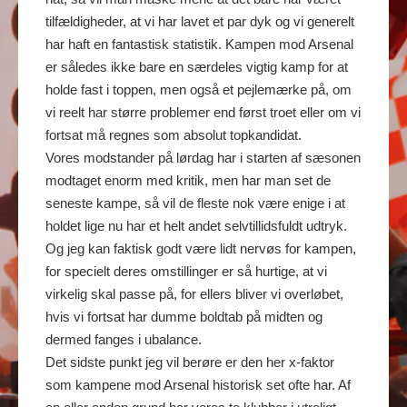
tilfældigheder, at vi har lavet et par dyk og vi generelt
har haft en fantastisk statistik. Kampen mod Arsenal
er således ikke bare en særdeles vigtig kamp for at
holde fast i toppen, men også et pejlemærke på, om
vi reelt har større problemer end først troet eller om vi
fortsat må regnes som absolut topkandidat.
Vores modstander på lørdag har i starten af sæsonen
modtaget enorm med kritik, men har man set de
seneste kampe, så vil de fleste nok være enige i at
holdet lige nu har et helt andet selvtillidsfuldt udtryk.
Og jeg kan faktisk godt være lidt nervøs for kampen,
for specielt deres omstillinger er så hurtige, at vi
virkelig skal passe på, for ellers bliver vi overløbet,
hvis vi fortsat har dumme boldtab på midten og
dermed fanges i ubalance.
Det sidste punkt jeg vil berøre er den her x-faktor
som kampene mod Arsenal historisk set ofte har. Af