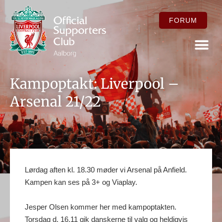
FORUM
FOR ME
Kampoptakt: Liverpool –
Arsenal 21/22
Lørdag aften kl. 18.30 møder vi Arsenal på Anfield.
Kampen kan ses på 3+ og Viaplay.
Jesper Olsen kommer her med kampoptakten.
Torsdag d. 16.11 gik danskerne til valg og heldigvis