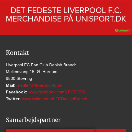
Kontakt
Liverpool FC Fan Club Danish Branch
Mellemvang 15, Ø. Hornum
9530 Støvring
Mail:
medlem@liverpool-fc.dk
Facebook:
www.facebook.com/LFCFCDB
Twitter:
www.twitter.com/LFCDanishBranch
Samarbejdspartner