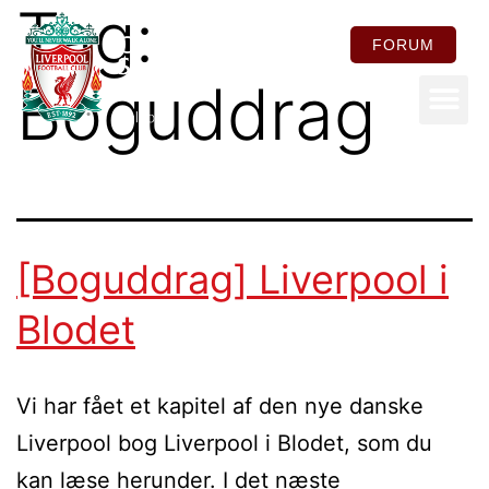
Tag:
FORUM
Boguddrag
FOR ME
[Boguddrag] Liverpool i
Blodet
Vi har fået et kapitel af den nye danske
Liverpool bog Liverpool i Blodet, som du
kan læse herunder. I det næste